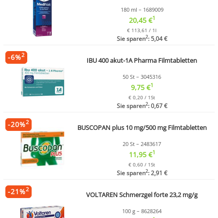
180 ml – 1689009
1
20,45 €
€ 113,61 / 1l
2
Sie sparen
: 5,04 €
2
-
6
%
IBU 400 akut-1A Pharma Filmtabletten
50 St – 3045316
1
9,75 €
€ 0,20 / 1St
2
Sie sparen
: 0,67 €
2
-
20
%
BUSCOPAN plus 10 mg/500 mg Filmtabletten
20 St – 2483617
1
11,95 €
€ 0,60 / 1St
2
Sie sparen
: 2,91 €
2
-
21
%
VOLTAREN Schmerzgel forte 23,2 mg/g
100 g – 8628264