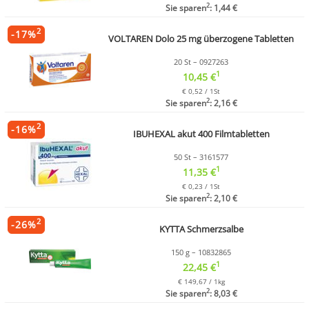
2
Sie sparen
: 1,44 €
2
-
17
%
VOLTAREN Dolo 25 mg überzogene Tabletten
20 St – 0927263
1
10,45 €
€ 0,52 / 1St
2
Sie sparen
: 2,16 €
2
-
16
%
IBUHEXAL akut 400 Filmtabletten
50 St – 3161577
1
11,35 €
€ 0,23 / 1St
2
Sie sparen
: 2,10 €
2
-
26
%
KYTTA Schmerzsalbe
150 g – 10832865
1
22,45 €
€ 149,67 / 1kg
2
Sie sparen
: 8,03 €