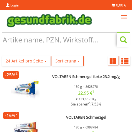
Login
0,00 €
Tog
navi
24 Artikel pro Seite
Sortierung
2
-
25
%
VOLTAREN Schmerzgel forte 23,2 mg/g
150 g – 8628270
1
22,95 €
€ 153,00 / 1kg
2
Sie sparen
: 7,53 €
2
-
16
%
VOLTAREN Schmerzgel
180 g – 6998784