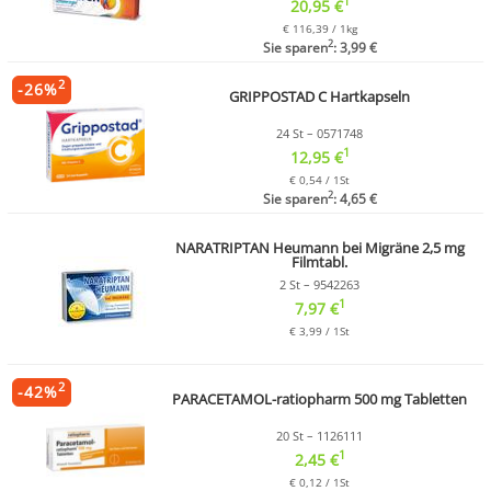
1
20,95 €
€ 116,39 / 1kg
2
Sie sparen
: 3,99 €
2
-
26
%
GRIPPOSTAD C Hartkapseln
24 St – 0571748
1
12,95 €
€ 0,54 / 1St
2
Sie sparen
: 4,65 €
NARATRIPTAN Heumann bei Migräne 2,5 mg
Filmtabl.
2 St – 9542263
1
7,97 €
€ 3,99 / 1St
2
-
42
%
PARACETAMOL-ratiopharm 500 mg Tabletten
20 St – 1126111
1
2,45 €
€ 0,12 / 1St