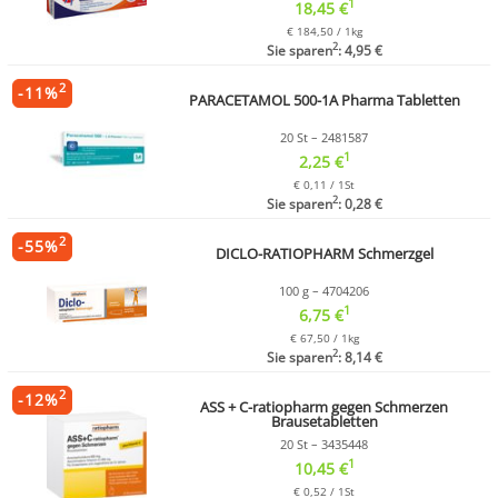
1
18,45 €
€ 184,50 / 1kg
2
Sie sparen
: 4,95 €
2
-
11
%
PARACETAMOL 500-1A Pharma Tabletten
20 St – 2481587
1
2,25 €
€ 0,11 / 1St
2
Sie sparen
: 0,28 €
2
-
55
%
DICLO-RATIOPHARM Schmerzgel
100 g – 4704206
1
6,75 €
€ 67,50 / 1kg
2
Sie sparen
: 8,14 €
2
-
12
%
ASS + C-ratiopharm gegen Schmerzen
Brausetabletten
20 St – 3435448
1
10,45 €
€ 0,52 / 1St