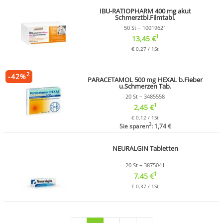
IBU-RATIOPHARM 400 mg akut
Schmerztbl.Filmtabl.
50 St – 10019621
1
13,45 €
€ 0,27 / 1St
2
-
42
%
PARACETAMOL 500 mg HEXAL b.Fieber
u.Schmerzen Tab.
20 St – 3485558
1
2,45 €
€ 0,12 / 1St
2
Sie sparen
: 1,74 €
NEURALGIN Tabletten
20 St – 3875041
1
7,45 €
€ 0,37 / 1St