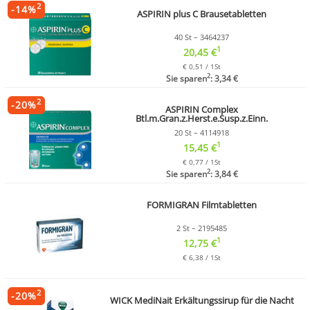
2
-
14
%
ASPIRIN plus C Brausetabletten
40 St – 3464237
1
20,45 €
€ 0,51 / 1St
2
Sie sparen
: 3,34 €
2
-
20
%
ASPIRIN Complex
Btl.m.Gran.z.Herst.e.Susp.z.Einn.
20 St – 4114918
1
15,45 €
€ 0,77 / 1St
2
Sie sparen
: 3,84 €
FORMIGRAN Filmtabletten
2 St – 2195485
1
12,75 €
€ 6,38 / 1St
2
-
20
%
WICK MediNait Erkältungssirup für die Nacht