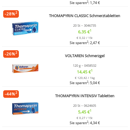
2
Sie sparen
: 1,74 €
2
-
28
%
THOMAPYRIN CLASSIC Schmerztabletten
20 St – 3046735
1
6,35 €
€ 0,32 / 1St
2
Sie sparen
: 2,47 €
2
-
26
%
VOLTAREN Schmerzgel
120 g – 0458532
1
14,45 €
€ 120,42 / 1kg
2
Sie sparen
: 5,04 €
2
-
44
%
THOMAPYRIN INTENSIV Tabletten
20 St – 0624605
1
5,45 €
€ 0,27 / 1St
2
Sie sparen
: 4,34 €