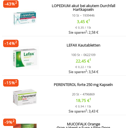
2
-
43
%
LOPEDIUM akut bei akutem Durchfall
Hartkapseln
10 St – 1939446
1
3,45 €
€ 0,35 / 1St
2
Sie sparen
: 2,58 €
2
-
14
%
LEFAX Kautabletten
100 St – 0622109
1
22,45 €
€ 0,22 / 1St
2
Sie sparen
: 3,54 €
2
-
15
%
PERENTEROL forte 250 mg Kapseln
20 St – 4796869
1
18,75 €
€ 0,94 / 1St
2
Sie sparen
: 3,43 €
2
-
9
%
MUCOFALK Orange
Gran.z.Herst.e.Susp.z.Einn.Dose