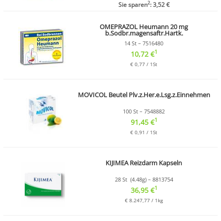
2
Sie sparen
: 3,52 €
OMEPRAZOL Heumann 20 mg
b.Sodbr.magensaftr.Hartk.
14 St – 7516480
1
10,72 €
€ 0,77 / 1St
MOVICOL Beutel Plv.z.Her.e.Lsg.z.Einnehmen
100 St – 7548882
1
91,45 €
€ 0,91 / 1St
KIJIMEA Reizdarm Kapseln
28 St (4.48g) – 8813754
1
36,95 €
€ 8.247,77 / 1kg