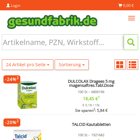
Login
0,00 €
Tog
navi
24 Artikel pro Seite
Sortierung
2
-
24
%
DULCOLAX Dragees 5 mg
magensaftres.Tabl.Dose
100 St – 6800196
1
18,45 €
€ 0,18 / 1St
2
Sie sparen
: 5,84 €
2
-
20
%
TALCID Kautabletten
100 St – 1921682