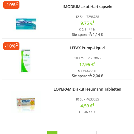
2
-
10
%
IMODIUM akut Hartkapseln
12 St – 7296788
1
9,75 €
€ 0,81 / 1St
2
Sie sparen
: 1,14 €
2
-
10
%
LEFAX Pump-Liquid
100 ml – 2563865
1
17,95 €
€ 179,50 / 1l
2
Sie sparen
: 2,04 €
LOPERAMID akut Heumann Tabletten
10 St – 4633535
1
4,59 €
€ 0,46 / 1St