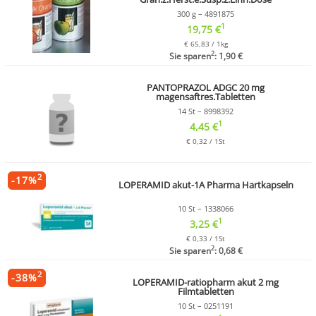
300 g – 4891875
1
19,75 €
€ 65,83 / 1kg
2
Sie sparen
: 1,90 €
PANTOPRAZOL ADGC 20 mg
magensaftres.Tabletten
14 St – 8998392
1
4,45 €
€ 0,32 / 1St
2
-
17
%
LOPERAMID akut-1A Pharma Hartkapseln
10 St – 1338066
1
3,25 €
€ 0,33 / 1St
2
Sie sparen
: 0,68 €
2
-
38
%
LOPERAMID-ratiopharm akut 2 mg
Filmtabletten
10 St – 0251191