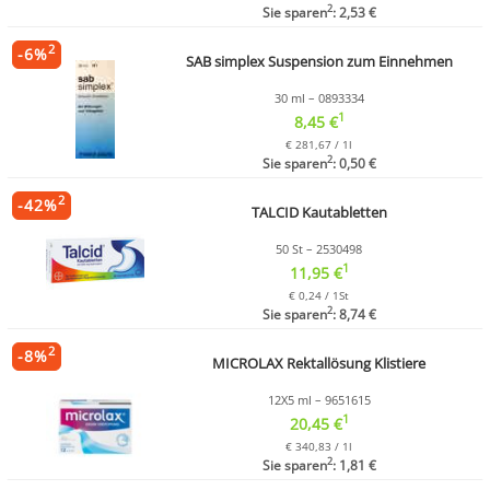
2
Sie sparen
: 2,53 €
2
-
6
%
SAB simplex Suspension zum Einnehmen
30 ml – 0893334
1
8,45 €
€ 281,67 / 1l
2
Sie sparen
: 0,50 €
2
-
42
%
TALCID Kautabletten
50 St – 2530498
1
11,95 €
€ 0,24 / 1St
2
Sie sparen
: 8,74 €
2
-
8
%
MICROLAX Rektallösung Klistiere
12X5 ml – 9651615
1
20,45 €
€ 340,83 / 1l
2
Sie sparen
: 1,81 €