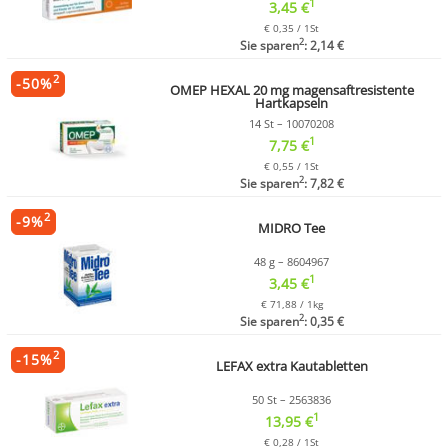
1
3,45 €
€ 0,35 / 1St
2
Sie sparen
: 2,14 €
2
-
50
%
OMEP HEXAL 20 mg magensaftresistente
Hartkapseln
14 St – 10070208
1
7,75 €
€ 0,55 / 1St
2
Sie sparen
: 7,82 €
2
-
9
%
MIDRO Tee
48 g – 8604967
1
3,45 €
€ 71,88 / 1kg
2
Sie sparen
: 0,35 €
2
-
15
%
LEFAX extra Kautabletten
50 St – 2563836
1
13,95 €
€ 0,28 / 1St