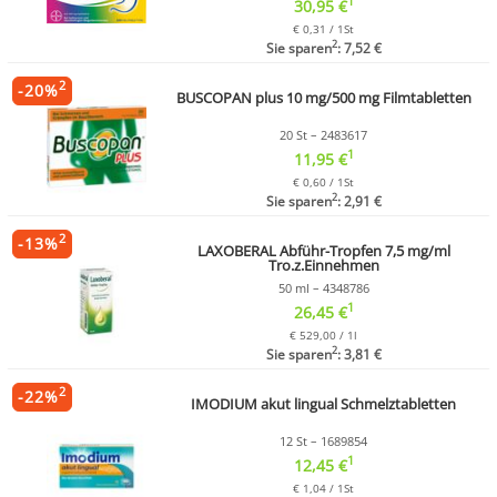
1
30,95 €
€ 0,31 / 1St
2
Sie sparen
: 7,52 €
2
-
20
%
BUSCOPAN plus 10 mg/500 mg Filmtabletten
20 St – 2483617
1
11,95 €
€ 0,60 / 1St
2
Sie sparen
: 2,91 €
2
-
13
%
LAXOBERAL Abführ-Tropfen 7,5 mg/ml
Tro.z.Einnehmen
50 ml – 4348786
1
26,45 €
€ 529,00 / 1l
2
Sie sparen
: 3,81 €
2
-
22
%
IMODIUM akut lingual Schmelztabletten
12 St – 1689854
1
12,45 €
€ 1,04 / 1St