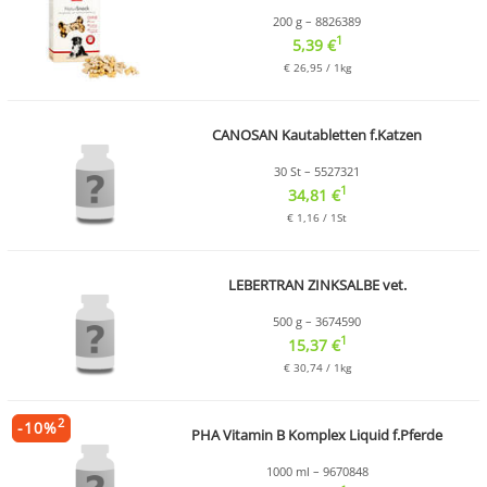
200 g – 8826389
1
5,39 €
€ 26,95 / 1kg
CANOSAN Kautabletten f.Katzen
30 St – 5527321
1
34,81 €
€ 1,16 / 1St
LEBERTRAN ZINKSALBE vet.
500 g – 3674590
1
15,37 €
€ 30,74 / 1kg
2
-
10
%
PHA Vitamin B Komplex Liquid f.Pferde
1000 ml – 9670848