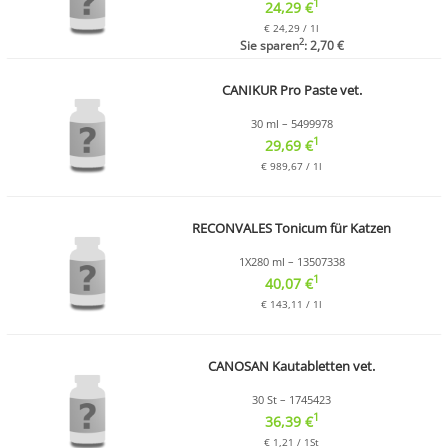
1
24,29 €
€ 24,29 / 1l
2
Sie sparen
: 2,70 €
CANIKUR Pro Paste vet.
30 ml – 5499978
1
29,69 €
€ 989,67 / 1l
RECONVALES Tonicum für Katzen
1X280 ml – 13507338
1
40,07 €
€ 143,11 / 1l
CANOSAN Kautabletten vet.
30 St – 1745423
1
36,39 €
€ 1,21 / 1St