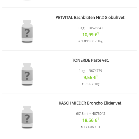
PETVITAL Bachblüten Nr.2 Globuli vet.
10 g – 10528541
1
10,99 €
€ 1.099,00 / 1kg
TONERDE Paste vet.
1 kg – 3674779
1
9,56 €
€ 9,56 / 1kg
KASCHMIEDER Broncho Elixier vet.
6X18 ml – 4073042
1
18,56 €
€ 171,85 / 1l