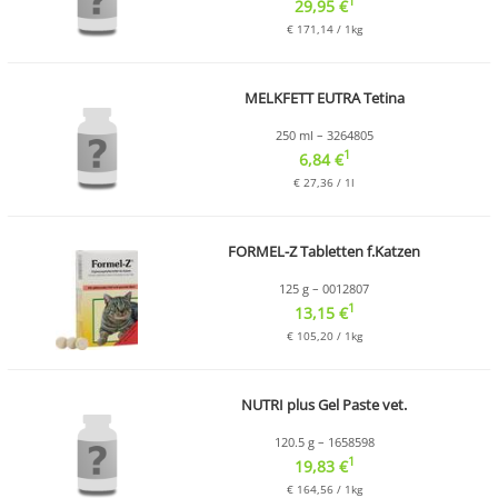
1
29,95 €
€ 171,14 / 1kg
MELKFETT EUTRA Tetina
250 ml – 3264805
1
6,84 €
€ 27,36 / 1l
FORMEL-Z Tabletten f.Katzen
125 g – 0012807
1
13,15 €
€ 105,20 / 1kg
NUTRI plus Gel Paste vet.
120.5 g – 1658598
1
19,83 €
€ 164,56 / 1kg