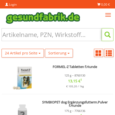
Login
0,00 €
Tog
navi
24 Artikel pro Seite
Sortierung
FORMEL-Z Tabletten f.Hunde
125 g – 8760130
1
13,15 €
€ 105,20 / 1kg
SYMBIOPET dog Ergänzungsfutterm.Pulver
f.Hunde
175 g – 7766136