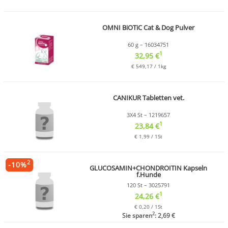
OMNI BiOTiC Cat & Dog Pulver
60 g – 16034751
1
32,95 €
€ 549,17 / 1kg
CANIKUR Tabletten vet.
3X4 St – 1219657
1
23,84 €
€ 1,99 / 1St
2
-
10
%
GLUCOSAMIN+CHONDROITIN Kapseln
f.Hunde
120 St – 3025791
1
24,26 €
€ 0,20 / 1St
2
Sie sparen
: 2,69 €