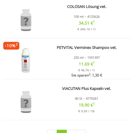
COLOSAN Lösung vet.
100 ml – 4125626
1
34,51 €
€ 345,10 / 1l
2
-
10
%
PETVITAL Verminex Shampoo vet.
250 ml – 1591397
1
11,69 €
€ 46,76 / 1l
2
Sie sparen
: 1,30 €
VIACUTAN Plus Kapseln vet.
40 St – 4770261
1
19,90 €
€ 0,50 / 1St