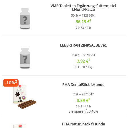
VMP Tabletten Ergänzungsfuttermittel
f.Hund/Katze
50 St – 11283604
1
36,13 €
€ 0,72 / 1St
LEBERTRAN ZINKSALBE vet.
100 g – 3674584
1
3,92 €
€ 39,20 / 1kg
2
-
10
%
PHA DentalStick f.Hunde
7 St – 9371347
1
3,59 €
€ 0,51 / 1St
2
Sie sparen
: 0,40 €
PHA NaturSnack f.Hunde