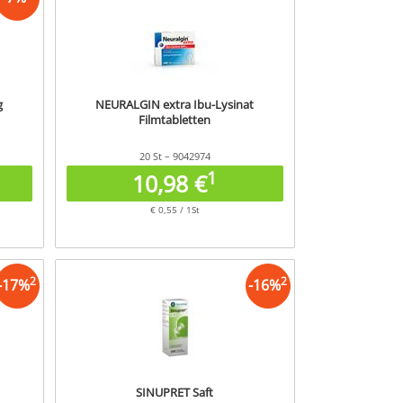
g
NEURALGIN extra Ibu-Lysinat
Filmtabletten
20 St – 9042974
1
10,98 €
€ 0,55 / 1St
2
2
-
17
%
-
16
%
SINUPRET Saft