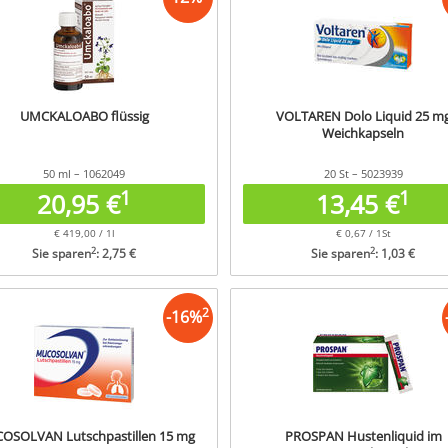
UMCKALOABO flüssig
VOLTAREN Dolo Liquid 25 m
Weichkapseln
50 ml – 1062049
20 St – 5023939
1
1
20,95 €
13,45 €
€ 419,00 / 1l
€ 0,67 / 1St
2
2
Sie sparen
: 2,75 €
Sie sparen
: 1,03 €
2
-
16
%
OSOLVAN Lutschpastillen 15 mg
PROSPAN Hustenliquid im