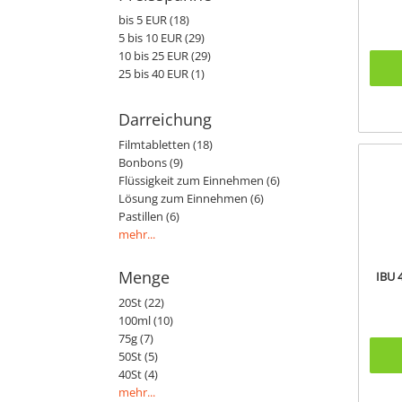
bis 5 EUR (18)
5 bis 10 EUR (29)
10 bis 25 EUR (29)
25 bis 40 EUR (1)
Darreichung
Filmtabletten (18)
Bonbons (9)
Flüssigkeit zum Einnehmen (6)
Lösung zum Einnehmen (6)
Pastillen (6)
mehr...
Menge
IBU 
20St (22)
100ml (10)
75g (7)
50St (5)
40St (4)
mehr...