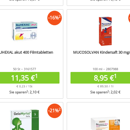
2
-
16
%
UHEXAL akut 400 Filmtabletten
MUCOSOLVAN Kindersaft 30 mg/
50 St – 3161577
100 ml – 2807988
1
1
11,35 €
8,95 €
€ 0,23 / 1St
€ 89,50 / 1l
2
2
Sie sparen
: 2,10 €
Sie sparen
: 2,02 €
2
-
21
%