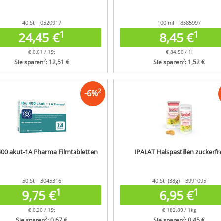
40 St – 0520917
100 ml – 8585997
1
1
24,45 €
8,45 €
€ 0,61 / 1St
€ 84,50 / 1l
2
2
Sie sparen
: 12,51 €
Sie sparen
: 1,52 €
2
-
6
%
400 akut-1A Pharma Filmtabletten
IPALAT Halspastillen zuckerfr
50 St – 3045316
40 St (38g) – 3991095
1
1
9,75 €
6,95 €
€ 0,20 / 1St
€ 182,89 / 1kg
2
2
Sie sparen
: 0,67 €
Sie sparen
: 0,45 €