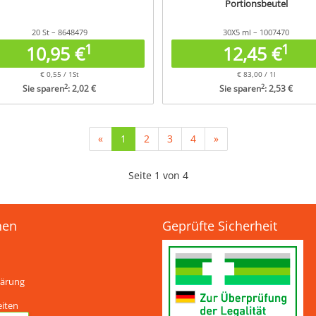
Portionsbeutel
20 St – 8648479
30X5 ml – 1007470
1
1
10,95 €
12,45 €
€ 0,55 / 1St
€ 83,00 / 1l
2
2
Sie sparen
: 2,02 €
Sie sparen
: 2,53 €
(current)
«
1
2
3
4
»
Seite 1 von 4
nen
Geprüfte Sicherheit
lärung
eiten