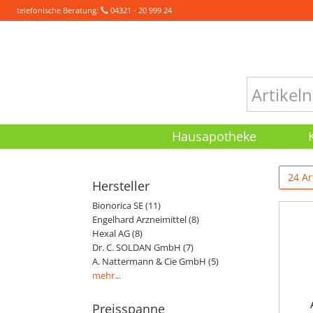
telefonische Beratung:
04321 - 20 999 24
Hausapotheke
24 Ar
Hersteller
Bionorica SE (11)
Engelhard Arzneimittel (8)
Hexal AG (8)
Dr. C. SOLDAN GmbH (7)
A. Nattermann & Cie GmbH (5)
mehr...
Preisspanne