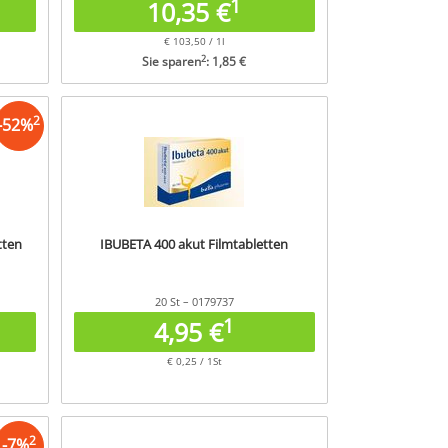
1
10,35 €
€ 103,50 / 1l
2
Sie sparen
: 1,85 €
2
-
52
%
tten
IBUBETA 400 akut Filmtabletten
20 St – 0179737
1
4,95 €
€ 0,25 / 1St
2
-
7
%