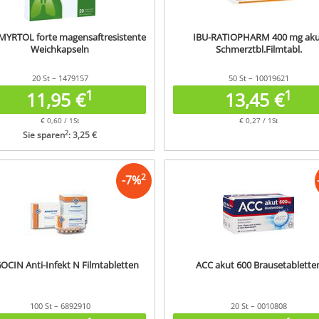
YRTOL forte magensaftresistente
IBU-RATIOPHARM 400 mg ak
Weichkapseln
Schmerztbl.Filmtabl.
20 St – 1479157
50 St – 10019621
1
1
11,95 €
13,45 €
€ 0,60 / 1St
€ 0,27 / 1St
2
Sie sparen
: 3,25 €
2
-
7
%
CIN Anti-Infekt N Filmtabletten
ACC akut 600 Brausetablette
100 St – 6892910
20 St – 0010808