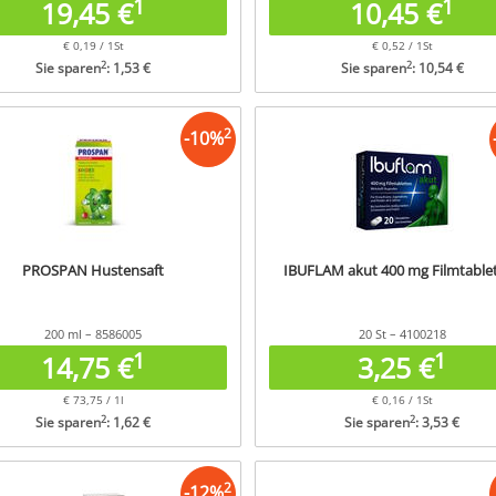
1
1
19,45 €
10,45 €
€ 0,19 / 1St
€ 0,52 / 1St
2
2
Sie sparen
: 1,53 €
Sie sparen
: 10,54 €
2
-
10
%
PROSPAN Hustensaft
IBUFLAM akut 400 mg Filmtable
200 ml – 8586005
20 St – 4100218
1
1
14,75 €
3,25 €
€ 73,75 / 1l
€ 0,16 / 1St
2
2
Sie sparen
: 1,62 €
Sie sparen
: 3,53 €
2
-
12
%