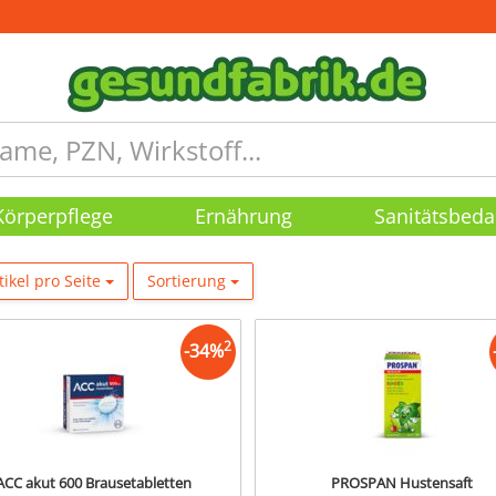
Körperpflege
Ernährung
Sanitätsbeda
tikel pro Seite
Sortierung
2
-
34
%
ACC akut 600 Brausetabletten
PROSPAN Hustensaft