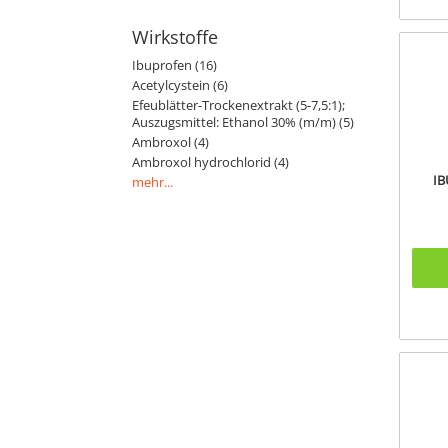
Wirkstoffe
Ibuprofen (16)
Acetylcystein (6)
Efeublätter-Trockenextrakt (5-7,5:1);
Auszugsmittel: Ethanol 30% (m/m) (5)
Ambroxol (4)
Ambroxol hydrochlorid (4)
IB
mehr...