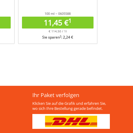
100 ml – 0605588
1
11,45 €
€ 114,50 / 1l
2
Sie sparen
: 2,24 €
Ihr Paket verfolgen
Klicken Sie auf die Grafik und erfahren Sie,
wo sich Ihre Bestellung gerade befindet.