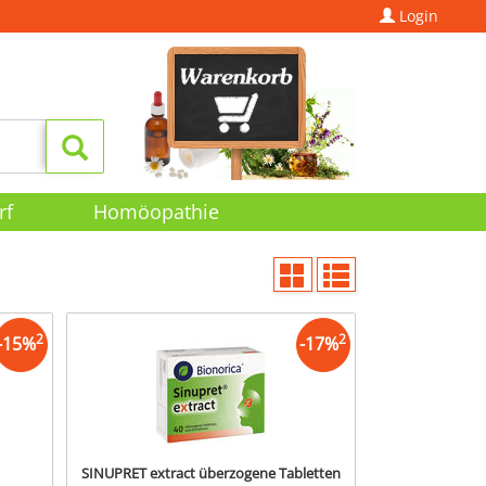
Login
rf
Homöopathie
2
2
-
15
%
-
17
%
SINUPRET extract überzogene Tabletten