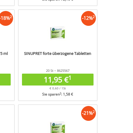
2
2
-
18
%
-
12
%
5 ml
SINUPRET forte überzogene Tabletten
20 St – 8625567
1
11,95 €
€ 0,60 / 1St
2
Sie sparen
: 1,58 €
2
-
21
%