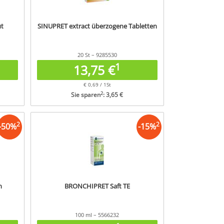
ut
SINUPRET extract überzogene Tabletten
20 St – 9285530
1
13,75 €
€ 0,69 / 1St
2
Sie sparen
: 3,65 €
2
2
-
50
%
-
15
%
n
BRONCHIPRET Saft TE
100 ml – 5566232