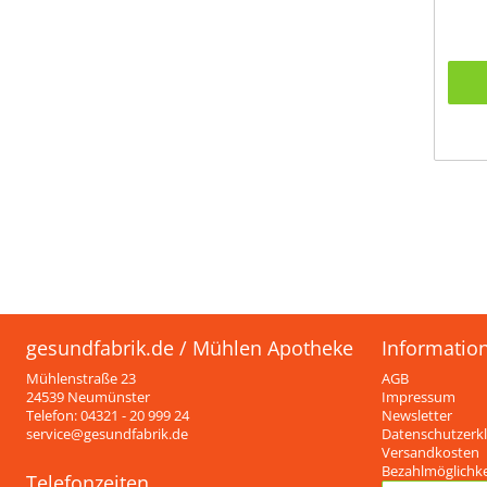
gesundfabrik.de / Mühlen Apotheke
Informatio
Mühlenstraße 23
AGB
24539 Neumünster
Impressum
Telefon: 04321 - 20 999 24
Newsletter
service@gesundfabrik.de
Datenschutzerk
Versandkosten
Bezahlmöglichk
Telefonzeiten