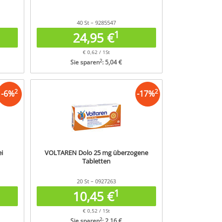
40 St – 9285547
1
24,95 €
€ 0,62 / 1St
2
Sie sparen
: 5,04 €
2
2
-
6
%
-
17
%
ei
VOLTAREN Dolo 25 mg überzogene
Tabletten
20 St – 0927263
1
10,45 €
€ 0,52 / 1St
2
Sie sparen
: 2,16 €