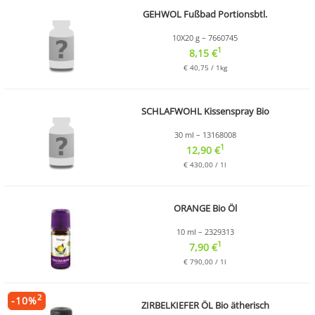
GEHWOL Fußbad Portionsbtl.
10X20 g – 7660745
1
8,15 €
€ 40,75 / 1kg
SCHLAFWOHL Kissenspray Bio
30 ml – 13168008
1
12,90 €
€ 430,00 / 1l
ORANGE Bio Öl
10 ml – 2329313
1
7,90 €
€ 790,00 / 1l
2
-
10
%
ZIRBELKIEFER ÖL Bio ätherisch