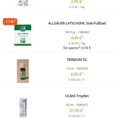
1
2,95 €
€ 5,90 / 1kg
2
-
11
%
ALLGÄUER LATSCHENK. Sole Fußbad
10X10 g – 1986492
1
4,45 €
€ 44,50 / 1kg
2
Sie sparen
: 0,54 €
TEEBAUM ÖL
10 ml – 3835320
1
6,95 €
€ 695,00 / 1l
OLBAS Tropfen
50 ml – 3680975
1
21,95 €
€ 439,00 / 1l