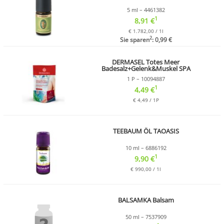
5 ml – 4461382
1
8,91 €
€ 1.782,00 / 1l
2
Sie sparen
: 0,99 €
DERMASEL Totes Meer
Badesalz+Gelenk&Muskel SPA
1 P – 10094887
1
4,49 €
€ 4,49 / 1P
TEEBAUM ÖL TAOASIS
10 ml – 6886192
1
9,90 €
€ 990,00 / 1l
BALSAMKA Balsam
50 ml – 7537909