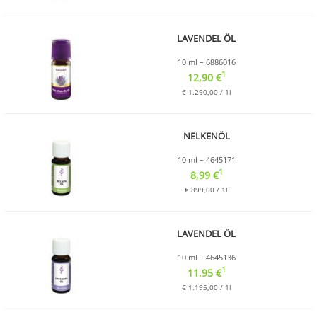
LAVENDEL ÖL
10 ml – 6886016
1
12,90 €
€ 1.290,00 / 1l
NELKENÖL
10 ml – 4645171
1
8,99 €
€ 899,00 / 1l
LAVENDEL ÖL
10 ml – 4645136
1
11,95 €
€ 1.195,00 / 1l