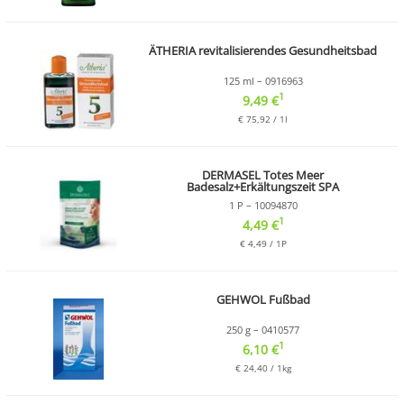
ÄTHERIA revitalisierendes Gesundheitsbad
125 ml – 0916963
1
9,49 €
€ 75,92 / 1l
DERMASEL Totes Meer
Badesalz+Erkältungszeit SPA
1 P – 10094870
1
4,49 €
€ 4,49 / 1P
GEHWOL Fußbad
250 g – 0410577
1
6,10 €
€ 24,40 / 1kg