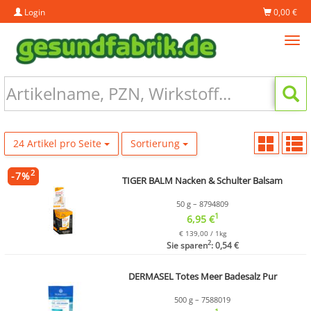
Login
0,00 €
Tog
navi
24 Artikel pro Seite
Sortierung
2
-
7
%
TIGER BALM Nacken & Schulter Balsam
50 g – 8794809
1
6,95 €
€ 139,00 / 1kg
2
Sie sparen
: 0,54 €
DERMASEL Totes Meer Badesalz Pur
500 g – 7588019