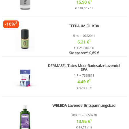
1
15,90 €
€ 318,00 / 1l
2
-
10
%
TEEBAUM ÖL KBA
5 ml – 0722041
1
6,21 €
€ 1.242,00 / 1l
2
Sie sparen
: 0,69 €
DERMASEL Totes Meer Badesalz+Lavendel
SPA
1 P – 7389811
1
4,49 €
€ 4,49 / 1P
WELEDA Lavendel Entspannungsbad
200 ml – 0650778
1
13,95 €
€ 69,75 / 1l