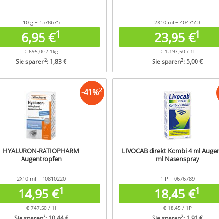
10 g – 1578675
2X10 ml – 4047553
1
1
6,95 €
23,95 €
€ 695,00 / 1kg
€ 1.197,50 / 1l
2
2
Sie sparen
: 1,83 €
Sie sparen
: 5,00 €
2
-
41
%
HYALURON-RATIOPHARM
LIVOCAB direkt Kombi 4 ml Augen
Augentropfen
ml Nasenspray
2X10 ml – 10810220
1 P – 0676789
1
1
14,95 €
18,45 €
€ 747,50 / 1l
€ 18,45 / 1P
2
2
Sie sparen
: 10,44 €
Sie sparen
: 1,91 €