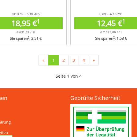
3X10 ml – 5385105
6 ml – 4095291
1
1
18,95 €
12,45 €
€ 631,67 / 1l
€ 2.075,00 / 1l
2
2
Sie sparen
: 2,51 €
Sie sparen
: 1,53 €
(current)
«
1
2
3
4
»
Seite 1 von 4
nen
Geprüfte Sicherheit
lärung
eiten