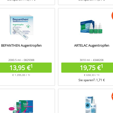
BEPANTHEN Augentropfen
ARTELAC Augentropfen
20X0.5 ml – 0829388
3X10 ml – 4348208
1
1
13,95 €
19,75 €
€ 1.395,00 / 1l
€ 658,33 / 1l
2
Sie sparen
: 1,71 €