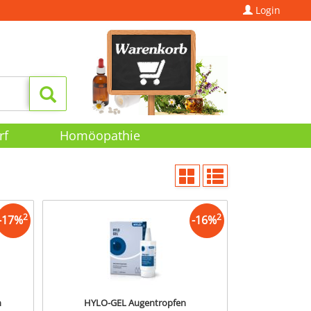
Login
rf
Homöopathie
2
2
-
17
%
-
16
%
n
HYLO-GEL Augentropfen