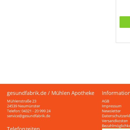
gesundfabrik.de / Mühlen Apotheke
Informatio
Mühlenstraße 23
AGB
24539 Neumünster
Impressum
Telefon: 04321 - 20 999 24
Newsletter
service@gesundfabrik.de
Datenschutzerk
Versandkosten
Bezahlmöglichk
Telefonzeiten