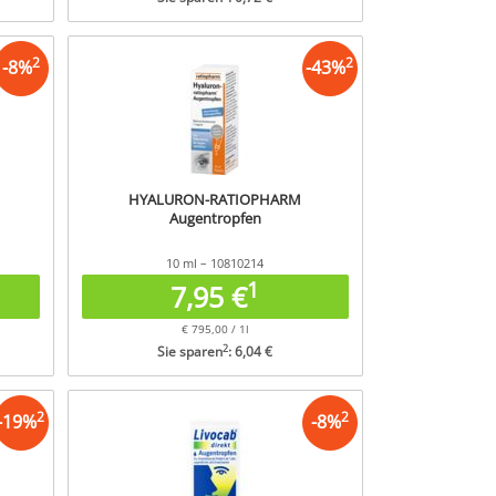
2
2
-
8
%
-
43
%
HYALURON-RATIOPHARM
Augentropfen
10 ml – 10810214
1
7,95 €
€ 795,00 / 1l
2
Sie sparen
: 6,04 €
2
2
-
19
%
-
8
%