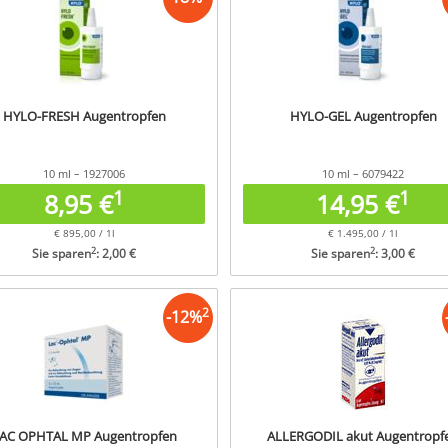
HYLO-FRESH Augentropfen
HYLO-GEL Augentropfen
10 ml – 1927006
10 ml – 6079422
1
1
8,95 €
14,95 €
€ 895,00 / 1l
€ 1.495,00 / 1l
2
2
Sie sparen
: 2,00 €
Sie sparen
: 3,00 €
2
-
12
%
AC OPHTAL MP Augentropfen
ALLERGODIL akut Augentropf