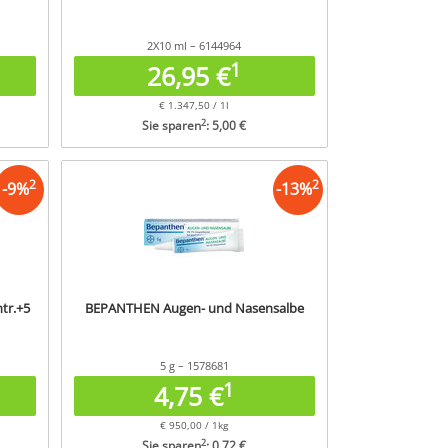
2X10 ml – 6144964
1
26,95 €
€ 1.347,50 / 1l
2
Sie sparen
: 5,00 €
2
2
-
9
%
-
13
%
tr.+5
BEPANTHEN Augen- und Nasensalbe
5 g – 1578681
1
4,75 €
€ 950,00 / 1kg
2
Sie sparen
: 0,72 €