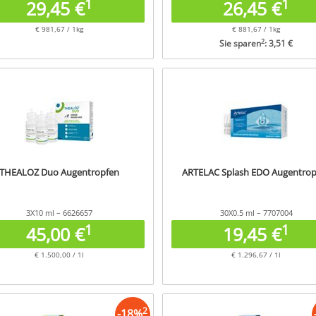
1
1
29,45 €
26,45 €
€ 981,67 / 1kg
€ 881,67 / 1kg
2
Sie sparen
: 3,51 €
THEALOZ Duo Augentropfen
ARTELAC Splash EDO Augentro
3X10 ml – 6626657
30X0.5 ml – 7707004
1
1
45,00 €
19,45 €
€ 1.500,00 / 1l
€ 1.296,67 / 1l
2
-
18
%