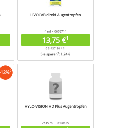
n
LIVOCAB direkt Augentropfen
4 ml – 0676714
1
13,75 €
€ 3.437,50 / 1l
2
Sie sparen
: 1,24 €
2
-
12
%
HYLO-VISION HD Plus Augentropfen
2X15 ml – 0660475