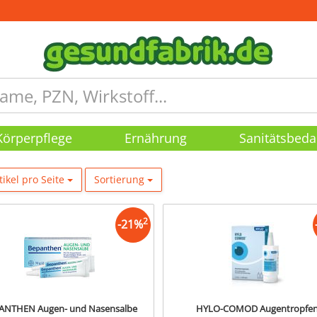
Körperpflege
Ernährung
Sanitätsbeda
tikel pro Seite
Sortierung
2
-
21
%
ANTHEN Augen- und Nasensalbe
HYLO-COMOD Augentropfe