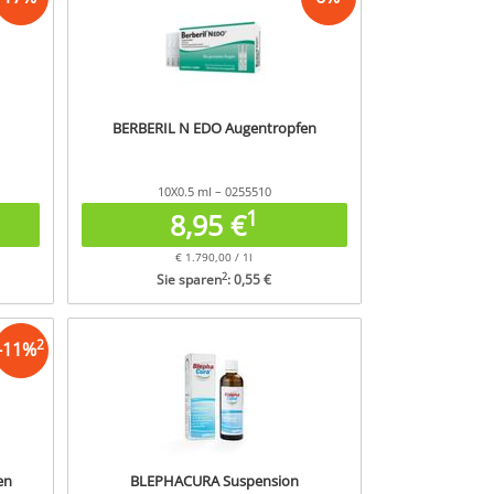
BERBERIL N EDO Augentropfen
10X0.5 ml – 0255510
1
8,95 €
€ 1.790,00 / 1l
2
Sie sparen
: 0,55 €
2
-
11
%
en
BLEPHACURA Suspension