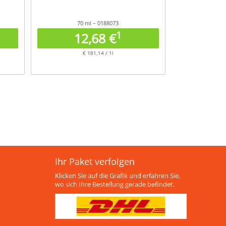
70 ml – 0188073
1
12,68 €
€ 181,14 / 1l
Ihr Paket verfolgen
Klicken Sie auf die Grafik und erfahren Sie,
wo sich Ihre Bestellung gerade befindet.