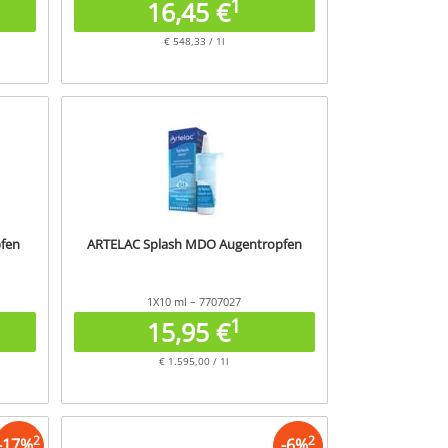
1
16,45 €
€ 548,33 / 1l
pfen
ARTELAC Splash MDO Augentropfen
1X10 ml – 7707027
1
15,95 €
€ 1.595,00 / 1l
2
2
-
17
%
-
6
%