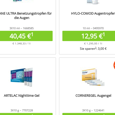
ANE ULTRA Benetzungstropfen für
HYLO-COMOD Augentropfe
die Augen
3X10 ml – 1668585
10 ml – 0495970
1
1
40,45 €
12,95 €
€ 1.348,33 / 1l
€ 1.295,00 / 1l
2
Sie sparen
: 3,00 €
ARTELAC Nighttime Gel
CORNEREGEL Augengel
3X10 g – 7707228
3X10 g – 1224641