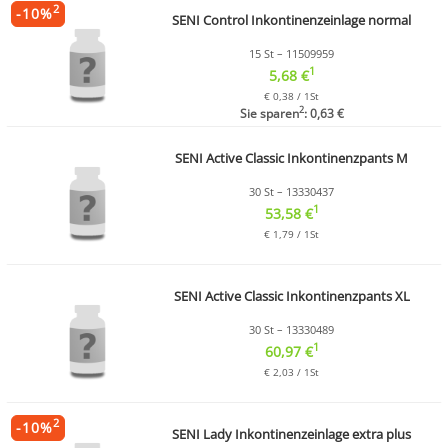
2
-
10
%
SENI Control Inkontinenzeinlage normal
15 St – 11509959
1
5,68 €
€ 0,38 / 1St
2
Sie sparen
: 0,63 €
SENI Active Classic Inkontinenzpants M
30 St – 13330437
1
53,58 €
€ 1,79 / 1St
SENI Active Classic Inkontinenzpants XL
30 St – 13330489
1
60,97 €
€ 2,03 / 1St
2
-
10
%
SENI Lady Inkontinenzeinlage extra plus