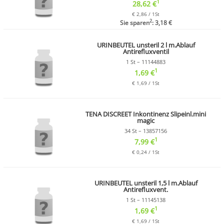
1
28,62 €
€ 2,86 / 1St
2
Sie sparen
: 3,18 €
URINBEUTEL unsteril 2 l m.Ablauf
Antirefluxventil
1 St – 11144883
1
1,69 €
€ 1,69 / 1St
TENA DISCREET Inkontinenz Slipeinl.mini
magic
34 St – 13857156
1
7,99 €
€ 0,24 / 1St
URINBEUTEL unsteril 1,5 l m.Ablauf
Antirefluxvent.
1 St – 11145138
1
1,69 €
€ 1,69 / 1St