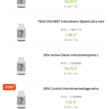
1
26,25 €
€ 2,63 / 1St
TENA DISCREET Inkontinenz Slipeinl.ultra mini
28 St – 13857179
1
7,99 €
€ 0,29 / 1St
SENI Active Classic Inkontinenzpants L
30 St – 13330466
1
56,75 €
€ 1,89 / 1St
2
-
10
%
SENI Control Inkontinenzeinlage extra
15 St – 11509988
1
7,62 €
€ 0,51 / 1St