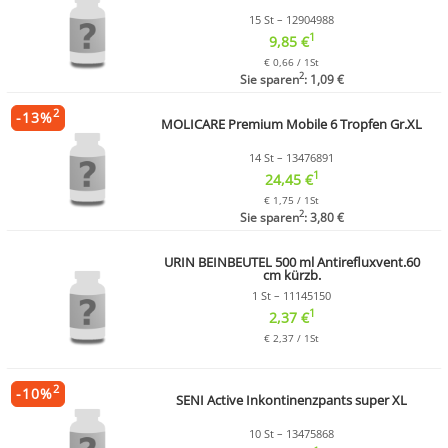
15 St – 12904988
1
9,85 €
€ 0,66 / 1St
2
Sie sparen
: 1,09 €
2
-
13
%
MOLICARE Premium Mobile 6 Tropfen Gr.XL
14 St – 13476891
1
24,45 €
€ 1,75 / 1St
2
Sie sparen
: 3,80 €
URIN BEINBEUTEL 500 ml Antirefluxvent.60
cm kürzb.
1 St – 11145150
1
2,37 €
€ 2,37 / 1St
2
-
10
%
SENI Active Inkontinenzpants super XL
10 St – 13475868