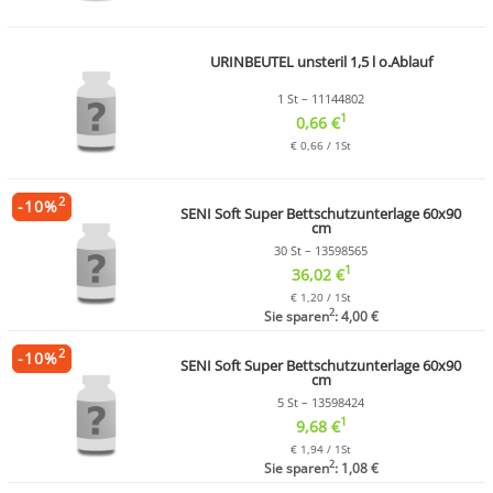
URINBEUTEL unsteril 1,5 l o.Ablauf
1 St – 11144802
1
0,66 €
€ 0,66 / 1St
2
-
10
%
SENI Soft Super Bettschutzunterlage 60x90
cm
30 St – 13598565
1
36,02 €
€ 1,20 / 1St
2
Sie sparen
: 4,00 €
2
-
10
%
SENI Soft Super Bettschutzunterlage 60x90
cm
5 St – 13598424
1
9,68 €
€ 1,94 / 1St
2
Sie sparen
: 1,08 €