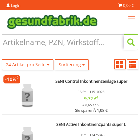
Login
0,00 €
Tog
navi
24 Artikel pro Seite
Sortierung
2
-
10
%
SENI Control Inkontinenzeinlage super
15 St – 11510023
1
9,72 €
€ 0,65 / 1St
2
Sie sparen
: 1,08 €
SENI Active Inkontinenzpants super L
10 St – 13475845