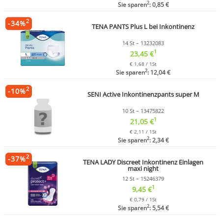
2
Sie sparen
: 0,85 €
2
-
34
%
TENA PANTS Plus L bei Inkontinenz
14 St – 13232083
1
23,45 €
€ 1,68 / 1St
2
Sie sparen
: 12,04 €
2
-
10
%
SENI Active Inkontinenzpants super M
10 St – 13475822
1
21,05 €
€ 2,11 / 1St
2
Sie sparen
: 2,34 €
2
-
37
%
TENA LADY Discreet Inkontinenz Einlagen
maxi night
12 St – 15246379
1
9,45 €
€ 0,79 / 1St
2
Sie sparen
: 5,54 €