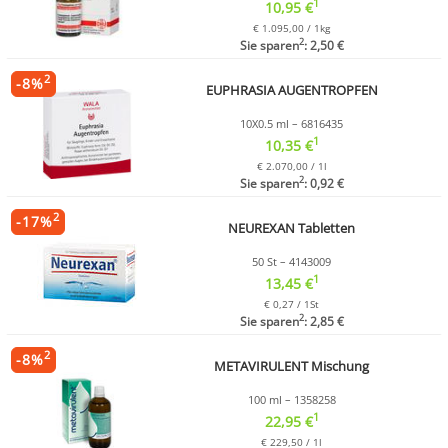
1
10,95 €
€ 1.095,00 / 1kg
2
Sie sparen
: 2,50 €
2
-
8
%
EUPHRASIA AUGENTROPFEN
10X0.5 ml – 6816435
1
10,35 €
€ 2.070,00 / 1l
2
Sie sparen
: 0,92 €
2
-
17
%
NEUREXAN Tabletten
50 St – 4143009
1
13,45 €
€ 0,27 / 1St
2
Sie sparen
: 2,85 €
2
-
8
%
METAVIRULENT Mischung
100 ml – 1358258
1
22,95 €
€ 229,50 / 1l