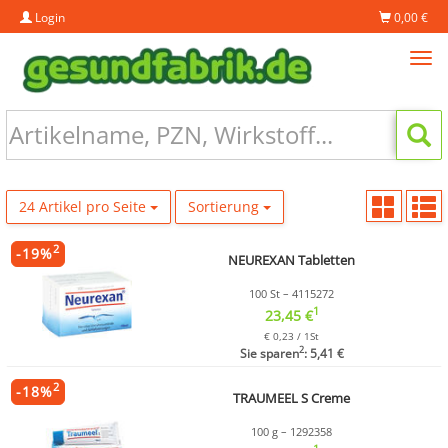
Login
0,00 €
Tog
navi
24 Artikel pro Seite
Sortierung
2
-
19
%
NEUREXAN Tabletten
100 St – 4115272
1
23,45 €
€ 0,23 / 1St
2
Sie sparen
: 5,41 €
2
-
18
%
TRAUMEEL S Creme
100 g – 1292358