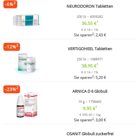
2
-
6
%
NEURODORON Tabletten
200 St – 6059282
1
36,55 €
€ 0,18 / 1St
2
Sie sparen
: 2,43 €
2
-
12
%
VERTIGOHEEL Tabletten
250 St – 1088971
1
38,95 €
€ 0,16 / 1St
2
Sie sparen
: 5,20 €
2
-
23
%
ARNICA D 6 Globuli
10 g – 1758443
1
9,95 €
€ 995,00 / 1kg
2
Sie sparen
: 3,00 €
OSANIT Globuli zuckerfrei