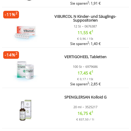
2
Sie sparen
: 1,91 €
2
-
11
%
VIBURCOL N Kinder- und Säuglings-
Suppositorien
12 St – 0676387
1
11,55 €
€ 0,96 / 1St
2
Sie sparen
: 1,40 €
2
-
14
%
VERTIGOHEEL Tabletten
100 St – 6979686
1
17,45 €
€ 0,17 / 1St
2
Sie sparen
: 2,85 €
SPENGLERSAN Kolloid G
20 ml – 3525217
1
16,75 €
€ 837,50 / 1l