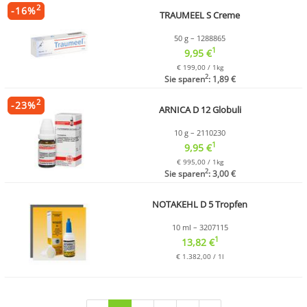
2
-
16
%
TRAUMEEL S Creme
50 g – 1288865
1
9,95 €
€ 199,00 / 1kg
2
Sie sparen
: 1,89 €
2
-
23
%
ARNICA D 12 Globuli
10 g – 2110230
1
9,95 €
€ 995,00 / 1kg
2
Sie sparen
: 3,00 €
NOTAKEHL D 5 Tropfen
10 ml – 3207115
1
13,82 €
€ 1.382,00 / 1l