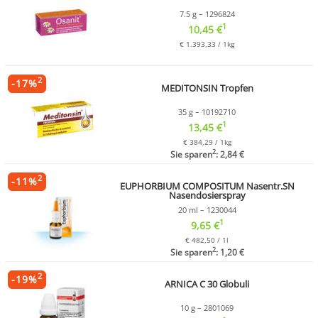
7.5 g – 1296824
1
10,45 €
€ 1.393,33 / 1kg
2
-
17
%
MEDITONSIN Tropfen
35 g – 10192710
1
13,45 €
€ 384,29 / 1kg
2
Sie sparen
: 2,84 €
2
-
11
%
EUPHORBIUM COMPOSITUM Nasentr.SN
Nasendosierspray
20 ml – 1230044
1
9,65 €
€ 482,50 / 1l
2
Sie sparen
: 1,20 €
2
-
19
%
ARNICA C 30 Globuli
10 g – 2801069