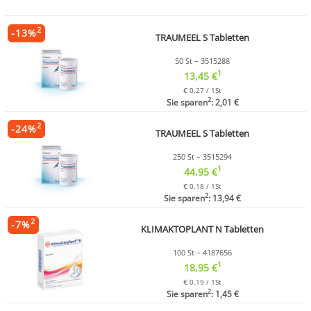
2
-
13
%
TRAUMEEL S Tabletten
50 St – 3515288
1
13,45 €
€ 0,27 / 1St
2
Sie sparen
: 2,01 €
2
-
24
%
TRAUMEEL S Tabletten
250 St – 3515294
1
44,95 €
€ 0,18 / 1St
2
Sie sparen
: 13,94 €
2
-
7
%
KLIMAKTOPLANT N Tabletten
100 St – 4187656
1
18,95 €
€ 0,19 / 1St
2
Sie sparen
: 1,45 €