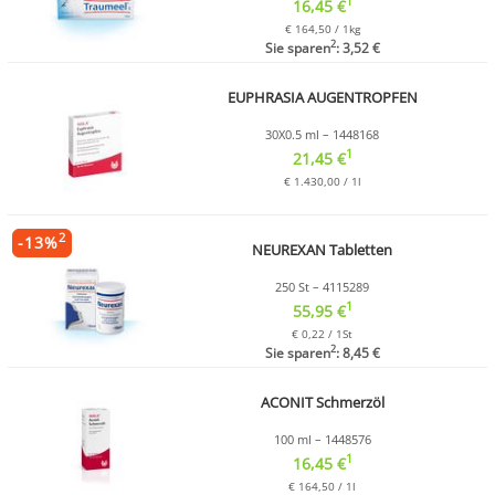
1
16,45 €
€ 164,50 / 1kg
2
Sie sparen
: 3,52 €
EUPHRASIA AUGENTROPFEN
30X0.5 ml – 1448168
1
21,45 €
€ 1.430,00 / 1l
2
-
13
%
NEUREXAN Tabletten
250 St – 4115289
1
55,95 €
€ 0,22 / 1St
2
Sie sparen
: 8,45 €
ACONIT Schmerzöl
100 ml – 1448576
1
16,45 €
€ 164,50 / 1l