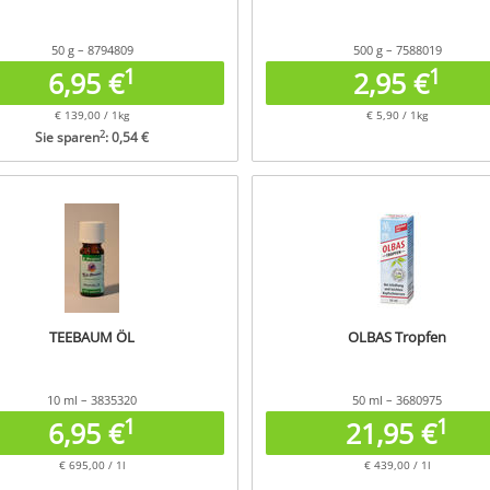
50 g – 8794809
500 g – 7588019
1
1
6,95 €
2,95 €
€ 139,00 / 1kg
€ 5,90 / 1kg
2
Sie sparen
: 0,54 €
TEEBAUM ÖL
OLBAS Tropfen
10 ml – 3835320
50 ml – 3680975
1
1
6,95 €
21,95 €
€ 695,00 / 1l
€ 439,00 / 1l