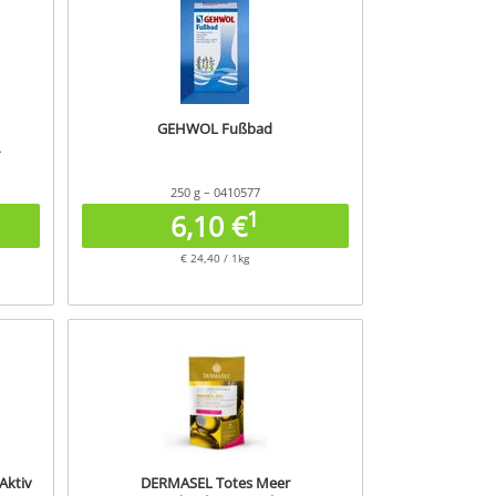
GEHWOL Fußbad
250 g – 0410577
1
6,10 €
€ 24,40 / 1kg
Aktiv
DERMASEL Totes Meer