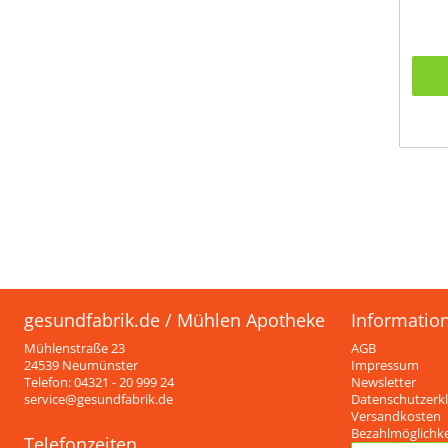
gesundfabrik.de / Mühlen Apotheke
Informatio
Mühlenstraße 23
AGB
24539 Neumünster
Impressum
Telefon: 04321 - 20 999 24
Newsletter
service@gesundfabrik.de
Datenschutzerk
Versandkosten
Bezahlmöglichk
Telefonzeiten