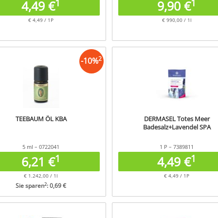
1
1
4,49 €
9,90 €
€ 4,49 / 1P
€ 990,00 / 1l
2
-
10
%
TEEBAUM ÖL KBA
DERMASEL Totes Meer
Badesalz+Lavendel SPA
5 ml – 0722041
1 P – 7389811
1
1
6,21 €
4,49 €
€ 1.242,00 / 1l
€ 4,49 / 1P
2
Sie sparen
: 0,69 €