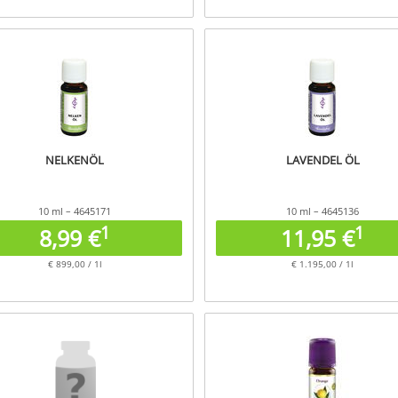
NELKENÖL
LAVENDEL ÖL
10 ml – 4645171
10 ml – 4645136
1
1
8,99 €
11,95 €
€ 899,00 / 1l
€ 1.195,00 / 1l