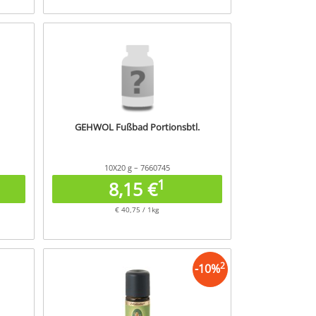
GEHWOL Fußbad Portionsbtl.
10X20 g – 7660745
1
8,15 €
€ 40,75 / 1kg
2
-
10
%