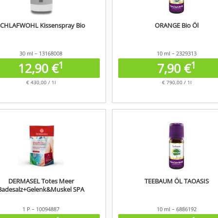
SCHLAFWOHL Kissenspray Bio
ORANGE Bio Öl
30 ml – 13168008
10 ml – 2329313
1
1
12,90 €
7,90 €
€ 430,00 / 1l
€ 790,00 / 1l
DERMASEL Totes Meer
TEEBAUM ÖL TAOASIS
Badesalz+Gelenk&Muskel SPA
1 P – 10094887
10 ml – 6886192