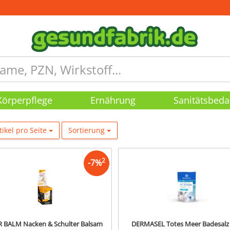
Körperpflege
Ernährung
Sanitätsbeda
tikel pro Seite
Sortierung
2
-
7
%
R BALM Nacken & Schulter Balsam
DERMASEL Totes Meer Badesalz