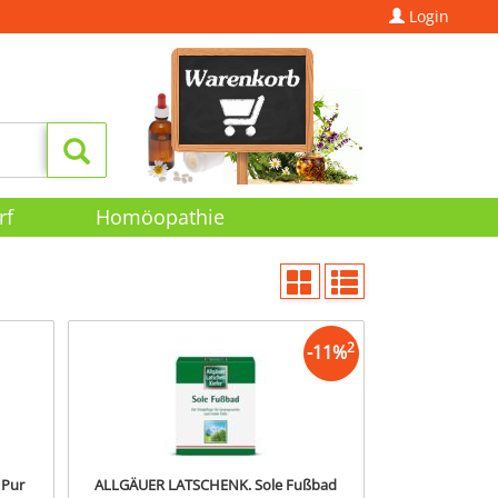
Login
rf
Homöopathie
2
-
11
%
 Pur
ALLGÄUER LATSCHENK. Sole Fußbad