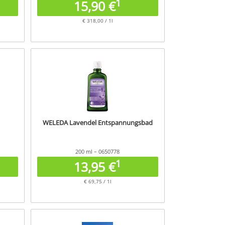
1
15,90 €
€ 318,00 / 1l
WELEDA Lavendel Entspannungsbad
200 ml – 0650778
1
13,95 €
€ 69,75 / 1l