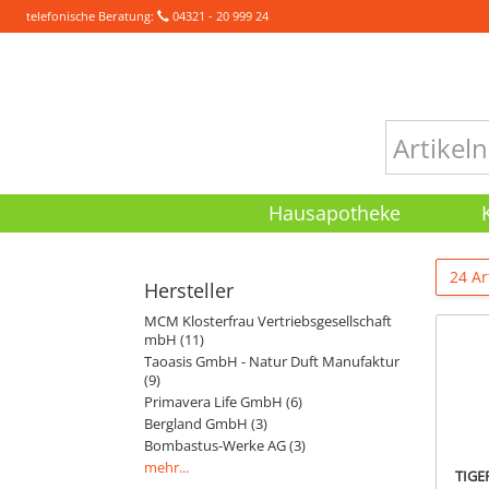
telefonische Beratung:
04321 - 20 999 24
Hausapotheke
24 Ar
Hersteller
MCM Klosterfrau Vertriebsgesellschaft
mbH (11)
Taoasis GmbH - Natur Duft Manufaktur
(9)
Primavera Life GmbH (6)
Bergland GmbH (3)
Bombastus-Werke AG (3)
mehr...
TIGE