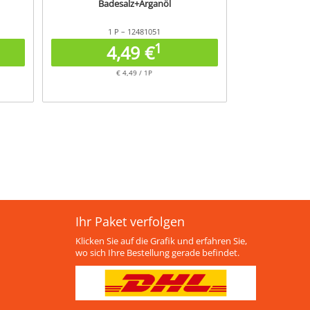
Badesalz+Arganöl
1 P – 12481051
1
4,49 €
€ 4,49 / 1P
Ihr Paket verfolgen
Klicken Sie auf die Grafik und erfahren Sie,
wo sich Ihre Bestellung gerade befindet.