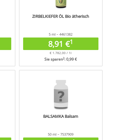
ZIRBELKIEFER ÖL Bio ätherisch
5 ml – 4461382
1
8,91 €
€ 1.782,00 / 1l
2
Sie sparen
: 0,99 €
BALSAMKA Balsam
50 ml – 7537909