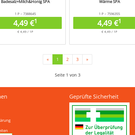
Badesalz+Milch&Honig SPA
Wärme SPA
1 P – 7388645
1 P – 7596355
1
1
4,49 €
4,49 €
€ 4,49 / 1P
€ 4,49 / 1P
(current)
«
1
2
3
»
Seite 1 von 3
nen
Geprüfte Sicherheit
lärung
eiten