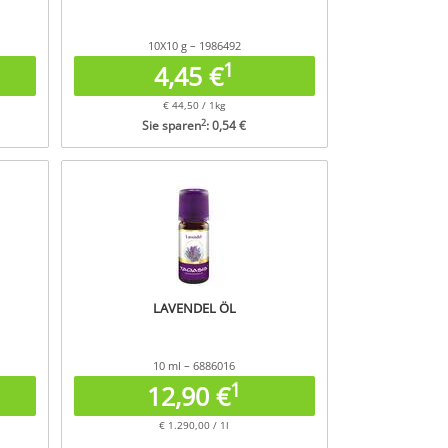
10X10 g – 1986492
1
4,45 €
€ 44,50 / 1kg
2
Sie sparen
: 0,54 €
LAVENDEL ÖL
10 ml – 6886016
1
12,90 €
€ 1.290,00 / 1l