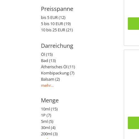
Preisspanne
bis 5 EUR (12)
5 bis 10 EUR (19)
10 bis 25 EUR (21)
Darreichung
Öl (15)
Bad (13)
Ätherisches Öl (11)
Kombipackung (7)
Balsam (2)
mehr...
Menge
10ml (15)
1P (7)
5ml (5)
30ml (4)
200ml (3)