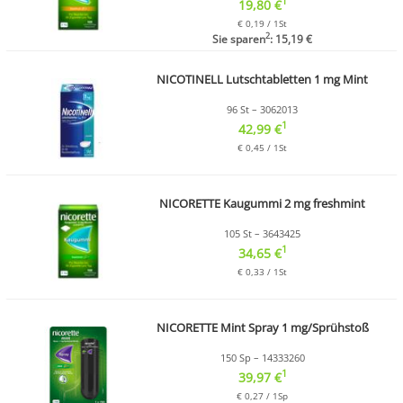
1
19,80 €
€ 0,19 / 1St
2
Sie sparen
: 15,19 €
NICOTINELL Lutschtabletten 1 mg Mint
96 St – 3062013
1
42,99 €
€ 0,45 / 1St
NICORETTE Kaugummi 2 mg freshmint
105 St – 3643425
1
34,65 €
€ 0,33 / 1St
NICORETTE Mint Spray 1 mg/Sprühstoß
150 Sp – 14333260
1
39,97 €
€ 0,27 / 1Sp