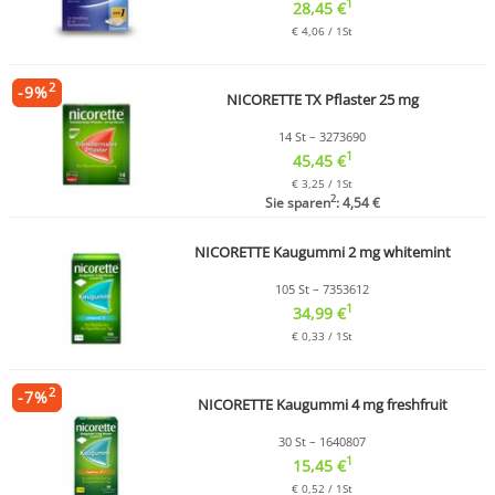
1
28,45 €
€ 4,06 / 1St
2
-
9
%
NICORETTE TX Pflaster 25 mg
14 St – 3273690
1
45,45 €
€ 3,25 / 1St
2
Sie sparen
: 4,54 €
NICORETTE Kaugummi 2 mg whitemint
105 St – 7353612
1
34,99 €
€ 0,33 / 1St
2
-
7
%
NICORETTE Kaugummi 4 mg freshfruit
30 St – 1640807
1
15,45 €
€ 0,52 / 1St