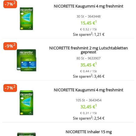
2
-
7
%
NICORETTE Kaugummi 4 mg freshmint
30 St – 3643448
1
15,45 €
€ 0,52 / 1St
2
Sie sparen
: 1,21 €
2
-
9
%
NICORETTE freshmint 2 mg Lutschtabletten
gepresst
80 St – 9633907
1
35,45 €
€ 0,44 / 1St
2
Sie sparen
: 3,46 €
2
-
7
%
NICORETTE Kaugummi 4 mg freshmint
105 St – 3643454
1
32,45 €
€ 0,31 / 1St
2
Sie sparen
: 2,54 €
NICORETTE Inhaler 15 mg