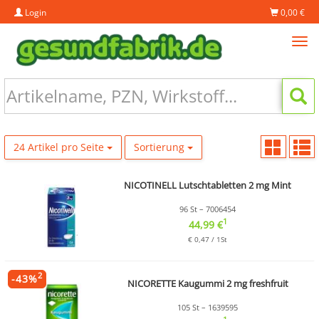
Login
0,00 €
Tog
navi
24 Artikel pro Seite
Sortierung
NICOTINELL Lutschtabletten 2 mg Mint
96 St – 7006454
1
44,99 €
€ 0,47 / 1St
2
-
43
%
NICORETTE Kaugummi 2 mg freshfruit
105 St – 1639595