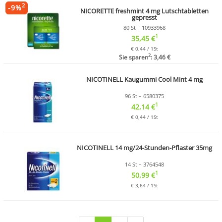
2
-
9
%
NICORETTE freshmint 4 mg Lutschtabletten
gepresst
80 St – 10933968
1
35,45 €
€ 0,44 / 1St
2
Sie sparen
: 3,46 €
NICOTINELL Kaugummi Cool Mint 4 mg
96 St – 6580375
1
42,14 €
€ 0,44 / 1St
NICOTINELL 14 mg/24-Stunden-Pflaster 35mg
14 St – 3764548
1
50,99 €
€ 3,64 / 1St