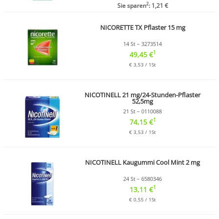
2
Sie sparen
: 1,21 €
NICORETTE TX Pflaster 15 mg
14 St – 3273514
1
49,45 €
€ 3,53 / 1St
NICOTINELL 21 mg/24-Stunden-Pflaster
52,5mg
21 St – 0110088
1
74,15 €
€ 3,53 / 1St
NICOTINELL Kaugummi Cool Mint 2 mg
24 St – 6580346
1
13,11 €
€ 0,55 / 1St