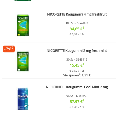
NICORETTE Kaugummi 4 mg freshfruit
105 St – 1642887
1
34,65 €
€ 0,33 / 1St
2
-
7
%
NICORETTE Kaugummi 2 mg freshmint
30 St – 3643419
1
15,45 €
€ 0,52 / 1St
2
Sie sparen
: 1,21 €
NICOTINELL Kaugummi Cool Mint 2 mg
96 St – 6580352
1
37,97 €
€ 0,40 / 1St