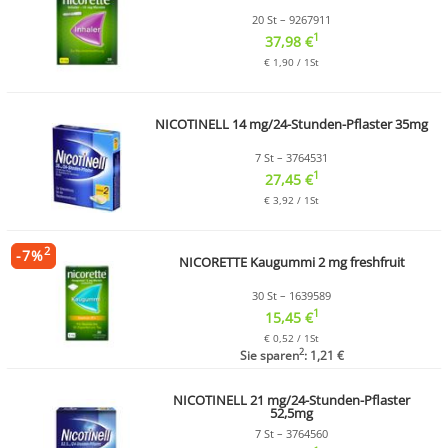
20 St – 9267911
1
37,98 €
€ 1,90 / 1St
NICOTINELL 14 mg/24-Stunden-Pflaster 35mg
7 St – 3764531
1
27,45 €
€ 3,92 / 1St
2
-
7
%
NICORETTE Kaugummi 2 mg freshfruit
30 St – 1639589
1
15,45 €
€ 0,52 / 1St
2
Sie sparen
: 1,21 €
NICOTINELL 21 mg/24-Stunden-Pflaster
52,5mg
7 St – 3764560