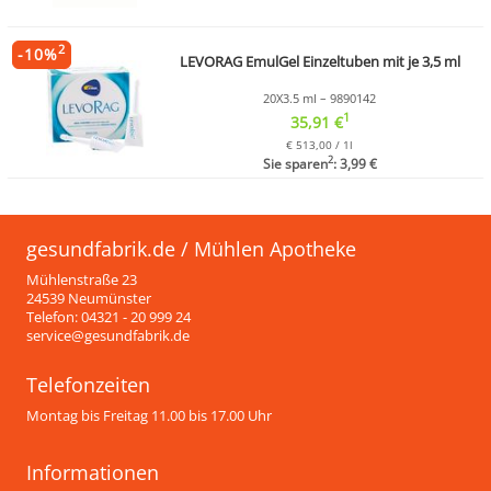
2
-
10
%
LEVORAG EmulGel Einzeltuben mit je 3,5 ml
20X3.5 ml – 9890142
1
35,91 €
€ 513,00 / 1l
2
Sie sparen
: 3,99 €
gesundfabrik.de / Mühlen Apotheke
Mühlenstraße 23
24539 Neumünster
Telefon: 04321 - 20 999 24
service@gesundfabrik.de
Telefonzeiten
Montag bis Freitag 11.00 bis 17.00 Uhr
Informationen