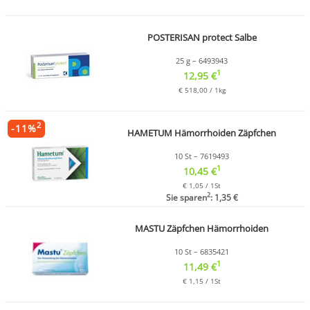
POSTERISAN protect Salbe
25 g – 6493943
1
12,95 €
€ 518,00 / 1kg
2
-
11
%
HAMETUM Hämorrhoiden Zäpfchen
10 St – 7619493
1
10,45 €
€ 1,05 / 1St
2
Sie sparen
: 1,35 €
MASTU Zäpfchen Hämorrhoiden
10 St – 6835421
1
11,49 €
€ 1,15 / 1St