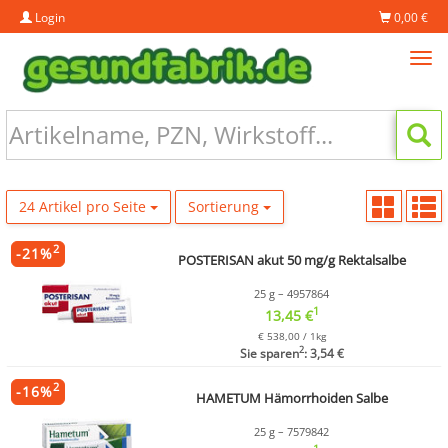
Login
0,00 €
Tog
navi
24 Artikel pro Seite
Sortierung
2
-
21
%
POSTERISAN akut 50 mg/g Rektalsalbe
25 g – 4957864
1
13,45 €
€ 538,00 / 1kg
2
Sie sparen
: 3,54 €
2
-
16
%
HAMETUM Hämorrhoiden Salbe
25 g – 7579842