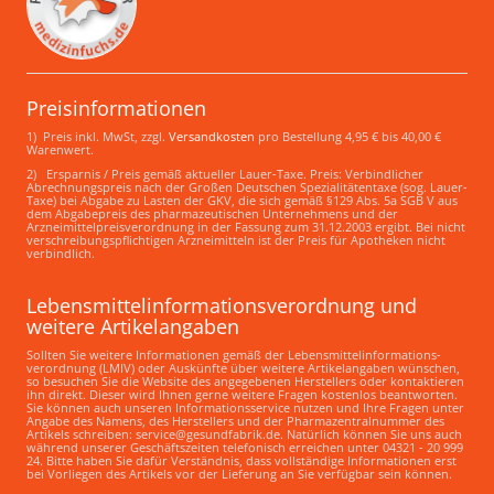
Preisinformationen
1) Preis inkl. MwSt, zzgl.
Versandkosten
pro Bestellung 4,95 € bis 40,00 €
Warenwert.
2) Ersparnis / Preis gemäß aktueller Lauer-Taxe. Preis: Verbindlicher
Abrechnungspreis nach der Großen Deutschen Spezialitätentaxe (sog. Lauer-
Taxe) bei Abgabe zu Lasten der GKV, die sich gemäß §129 Abs. 5a SGB V aus
dem Abgabepreis des pharmazeutischen Unternehmens und der
Arzneimittelpreisverordnung in der Fassung zum 31.12.2003 ergibt. Bei nicht
verschreibungspflichtigen Arzneimitteln ist der Preis für Apotheken nicht
verbindlich.
Lebensmittelinformations­verordnung und
weitere Artikelangaben
Sollten Sie weitere Informationen gemäß der Lebensmittel­informations­
verordnung (LMIV) oder Auskünfte über weitere Artikelangaben wünschen,
so besuchen Sie die Website des angegebenen Herstellers oder kontaktieren
ihn direkt. Dieser wird Ihnen gerne weitere Fragen kostenlos beantworten.
Sie können auch unseren Informationsservice nutzen und Ihre Fragen unter
Angabe des Namens, des Herstellers und der Pharmazentralnummer des
Artikels schreiben: service@gesundfabrik.de. Natürlich können Sie uns auch
während unserer Geschäftszeiten telefonisch erreichen unter 04321 - 20 999
24. Bitte haben Sie dafür Verständnis, dass vollständige Informationen erst
bei Vorliegen des Artikels vor der Lieferung an Sie verfügbar sein können.