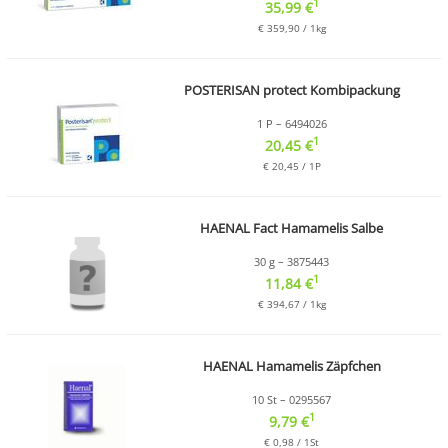
1
35,99 €
€ 359,90 / 1kg
POSTERISAN protect Kombipackung
1 P – 6494026
1
20,45 €
€ 20,45 / 1P
HAENAL Fact Hamamelis Salbe
30 g – 3875443
1
11,84 €
€ 394,67 / 1kg
HAENAL Hamamelis Zäpfchen
10 St – 0295567
1
9,79 €
€ 0,98 / 1St