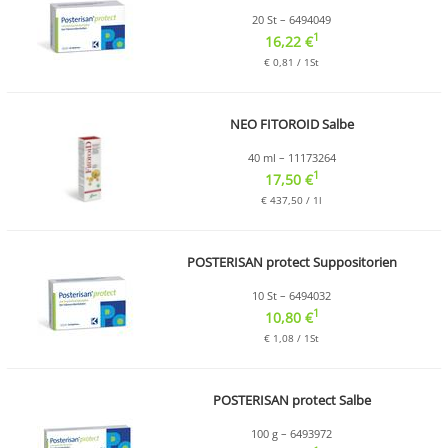
20 St – 6494049
1
16,22 €
€ 0,81 / 1St
NEO FITOROID Salbe
40 ml – 11173264
1
17,50 €
€ 437,50 / 1l
POSTERISAN protect Suppositorien
10 St – 6494032
1
10,80 €
€ 1,08 / 1St
POSTERISAN protect Salbe
100 g – 6493972