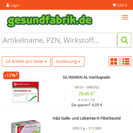
Login
0,00 €
Tog
navi
24 Artikel pro Seite
Sortierung
2
-
17
%
SILYMARIN AL Hartkapseln
100 St – 0966702
1
29,45 €
€ 0,29 / 1St
2
Sie sparen
: 6,05 €
H&S Galle- und Lebertee N Filterbeutel
20X2.0 g – 3112389