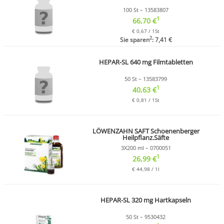
100 St – 13583807
1
66,70 €
€ 0,67 / 1St
2
Sie sparen
: 7,41 €
HEPAR-SL 640 mg Filmtabletten
50 St – 13583799
1
40,63 €
€ 0,81 / 1St
LÖWENZAHN SAFT Schoenenberger
Heilpflanz.Säfte
3X200 ml – 0700051
1
26,99 €
€ 44,98 / 1l
HEPAR-SL 320 mg Hartkapseln
50 St – 9530432