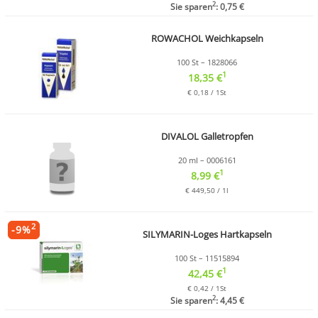
2
Sie sparen
: 0,75 €
ROWACHOL Weichkapseln
100 St – 1828066
1
18,35 €
€ 0,18 / 1St
DIVALOL Galletropfen
20 ml – 0006161
1
8,99 €
€ 449,50 / 1l
2
-
9
%
SILYMARIN-Loges Hartkapseln
100 St – 11515894
1
42,45 €
€ 0,42 / 1St
2
Sie sparen
: 4,45 €