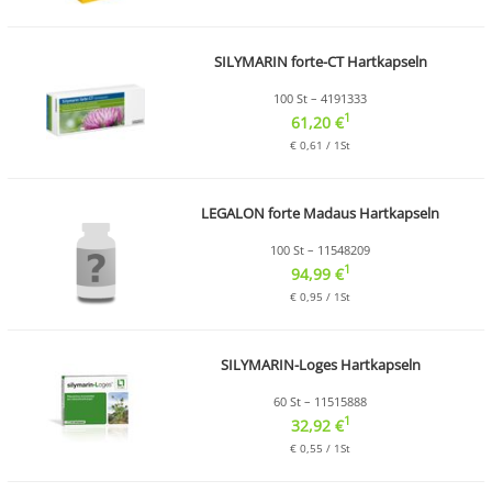
SILYMARIN forte-CT Hartkapseln
100 St – 4191333
1
61,20 €
€ 0,61 / 1St
LEGALON forte Madaus Hartkapseln
100 St – 11548209
1
94,99 €
€ 0,95 / 1St
SILYMARIN-Loges Hartkapseln
60 St – 11515888
1
32,92 €
€ 0,55 / 1St