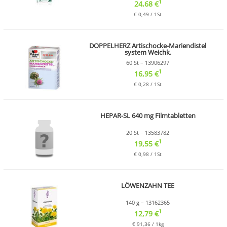
1
24,68 €
€ 0,49 / 1St
DOPPELHERZ Artischocke-Mariendistel
system Weichk.
60 St – 13906297
1
16,95 €
€ 0,28 / 1St
HEPAR-SL 640 mg Filmtabletten
20 St – 13583782
1
19,55 €
€ 0,98 / 1St
LÖWENZAHN TEE
140 g – 13162365
1
12,79 €
€ 91,36 / 1kg