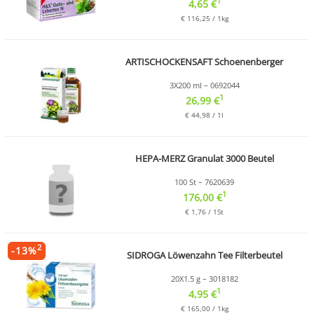
1
4,65 €
€ 116,25 / 1kg
ARTISCHOCKENSAFT Schoenenberger
3X200 ml – 0692044
1
26,99 €
€ 44,98 / 1l
HEPA-MERZ Granulat 3000 Beutel
100 St – 7620639
1
176,00 €
€ 1,76 / 1St
2
-
13
%
SIDROGA Löwenzahn Tee Filterbeutel
20X1.5 g – 3018182
1
4,95 €
€ 165,00 / 1kg