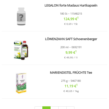
LEGALON forte Madaus Hartkapseln
180 St – 11548215
1
124,99 €
€ 0,69 / 1St
LÖWENZAHN SAFT Schoenenberger
200 ml – 0692191
1
9,99 €
€ 49,95 / 1l
MARIENDISTEL FRÜCHTE Tee
275 g – 5467180
1
11,19 €
€ 40,69 / 1kg