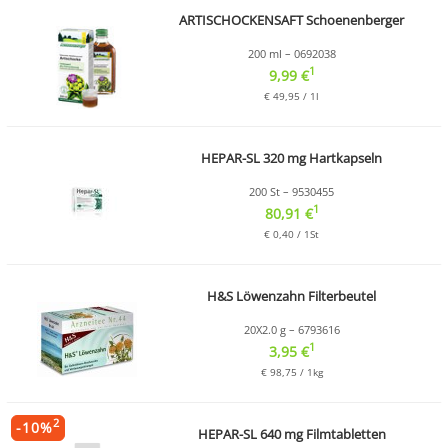
ARTISCHOCKENSAFT Schoenenberger
200 ml – 0692038
1
9,99 €
€ 49,95 / 1l
HEPAR-SL 320 mg Hartkapseln
200 St – 9530455
1
80,91 €
€ 0,40 / 1St
H&S Löwenzahn Filterbeutel
20X2.0 g – 6793616
1
3,95 €
€ 98,75 / 1kg
2
-
10
%
HEPAR-SL 640 mg Filmtabletten