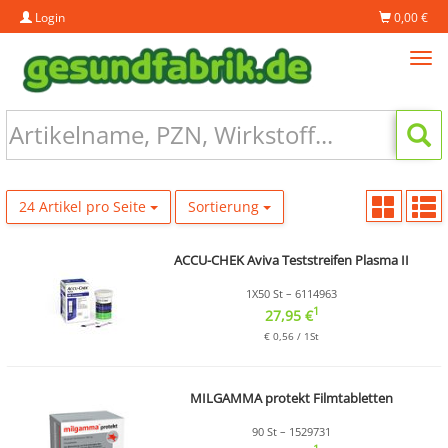
Login
0,00 €
Tog
navi
24 Artikel pro Seite
Sortierung
ACCU-CHEK Aviva Teststreifen Plasma II
1X50 St – 6114963
1
27,95 €
€ 0,56 / 1St
MILGAMMA protekt Filmtabletten
90 St – 1529731