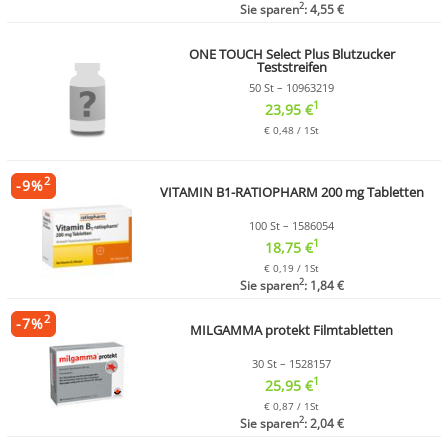
2
Sie sparen
: 4,55 €
ONE TOUCH Select Plus Blutzucker
Teststreifen
50 St – 10963219
1
23,95 €
€ 0,48 / 1St
2
-
9
%
VITAMIN B1-RATIOPHARM 200 mg Tabletten
100 St – 1586054
1
18,75 €
€ 0,19 / 1St
2
Sie sparen
: 1,84 €
2
-
7
%
MILGAMMA protekt Filmtabletten
30 St – 1528157
1
25,95 €
€ 0,87 / 1St
2
Sie sparen
: 2,04 €