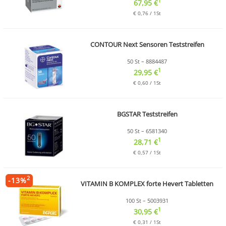
1
67,95 €
€ 0,76 / 1St
CONTOUR Next Sensoren Teststreifen
50 St – 8884487
1
29,95 €
€ 0,60 / 1St
BGSTAR Teststreifen
50 St – 6581340
1
28,71 €
€ 0,57 / 1St
2
-
13
%
VITAMIN B KOMPLEX forte Hevert Tabletten
100 St – 5003931
1
30,95 €
€ 0,31 / 1St