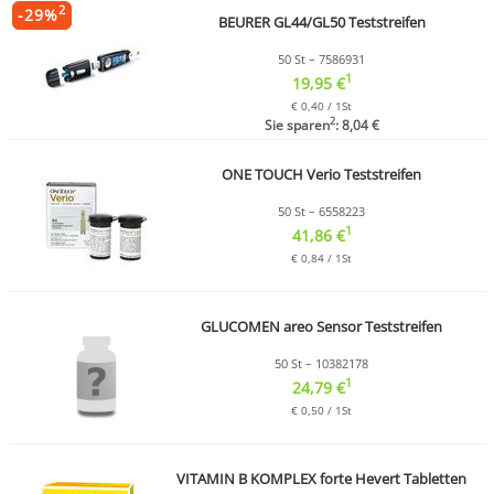
2
-
29
%
BEURER GL44/GL50 Teststreifen
50 St – 7586931
1
19,95 €
€ 0,40 / 1St
2
Sie sparen
: 8,04 €
ONE TOUCH Verio Teststreifen
50 St – 6558223
1
41,86 €
€ 0,84 / 1St
GLUCOMEN areo Sensor Teststreifen
50 St – 10382178
1
24,79 €
€ 0,50 / 1St
VITAMIN B KOMPLEX forte Hevert Tabletten