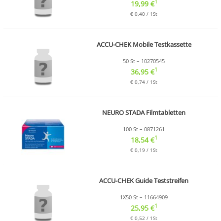
1
19,99 €
€ 0,40 / 1St
ACCU-CHEK Mobile Testkassette
50 St – 10270545
1
36,95 €
€ 0,74 / 1St
NEURO STADA Filmtabletten
100 St – 0871261
1
18,54 €
€ 0,19 / 1St
ACCU-CHEK Guide Teststreifen
1X50 St – 11664909
1
25,95 €
€ 0,52 / 1St