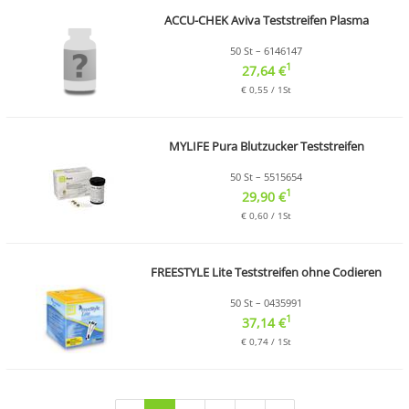
ACCU-CHEK Aviva Teststreifen Plasma
50 St – 6146147
1
27,64 €
€ 0,55 / 1St
MYLIFE Pura Blutzucker Teststreifen
50 St – 5515654
1
29,90 €
€ 0,60 / 1St
FREESTYLE Lite Teststreifen ohne Codieren
50 St – 0435991
1
37,14 €
€ 0,74 / 1St