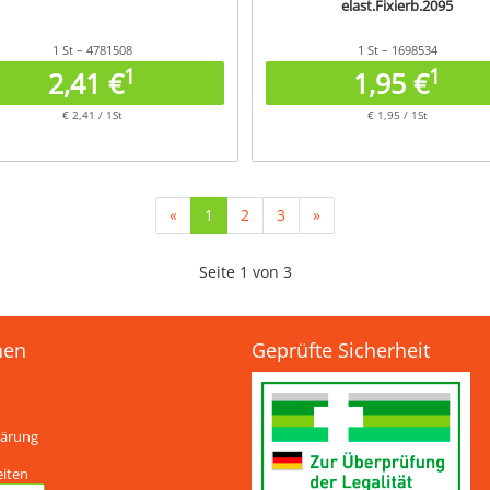
elast.Fixierb.2095
1 St – 4781508
1 St – 1698534
1
1
2,41 €
1,95 €
€ 2,41 / 1St
€ 1,95 / 1St
(current)
«
1
2
3
»
Seite 1 von 3
nen
Geprüfte Sicherheit
lärung
eiten