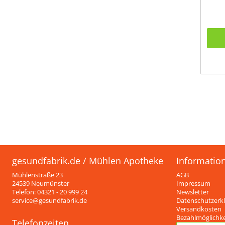
gesundfabrik.de / Mühlen Apotheke
Informatio
Mühlenstraße 23
AGB
24539 Neumünster
Impressum
Telefon: 04321 - 20 999 24
Newsletter
service@gesundfabrik.de
Datenschutzerk
Versandkosten
Bezahlmöglichk
Telefonzeiten