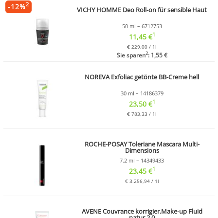
2
-
12
%
VICHY HOMME Deo Roll-on für sensible Haut
50 ml – 6712753
1
11,45 €
€ 229,00 / 1l
2
Sie sparen
: 1,55 €
NOREVA Exfoliac getönte BB-Creme hell
30 ml – 14186379
1
23,50 €
€ 783,33 / 1l
ROCHE-POSAY Toleriane Mascara Multi-
Dimensions
7.2 ml – 14349433
1
23,45 €
€ 3.256,94 / 1l
AVENE Couvrance korrigier.Make-up Fluid
natur.2.0