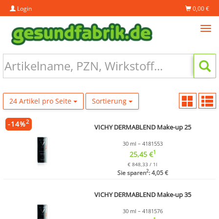
Login
0,00 €
Tog
navi
24 Artikel pro Seite
Sortierung
2
-
14
%
VICHY DERMABLEND Make-up 25
30 ml – 4181553
1
25,45 €
€ 848,33 / 1l
2
Sie sparen
: 4,05 €
VICHY DERMABLEND Make-up 35
30 ml – 4181576