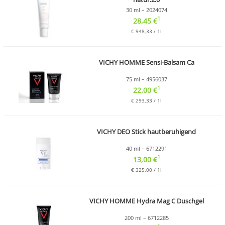
30 ml – 2024074
1
28,45 €
€ 948,33 / 1l
VICHY HOMME Sensi-Balsam Ca
75 ml – 4956037
1
22,00 €
€ 293,33 / 1l
VICHY DEO Stick hautberuhigend
40 ml – 6712291
1
13,00 €
€ 325,00 / 1l
VICHY HOMME Hydra Mag C Duschgel
200 ml – 6712285