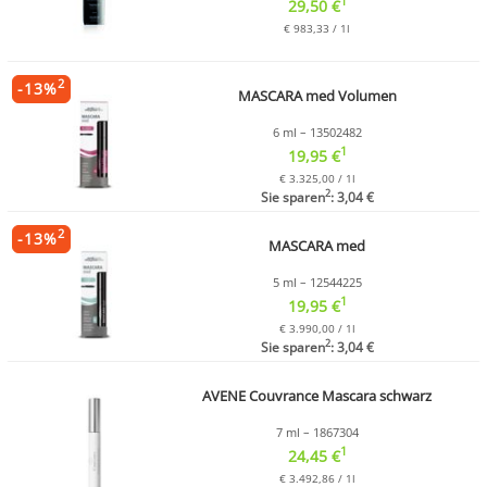
1
29,50 €
€ 983,33 / 1l
2
-
13
%
MASCARA med Volumen
6 ml – 13502482
1
19,95 €
€ 3.325,00 / 1l
2
Sie sparen
: 3,04 €
2
-
13
%
MASCARA med
5 ml – 12544225
1
19,95 €
€ 3.990,00 / 1l
2
Sie sparen
: 3,04 €
AVENE Couvrance Mascara schwarz
7 ml – 1867304
1
24,45 €
€ 3.492,86 / 1l