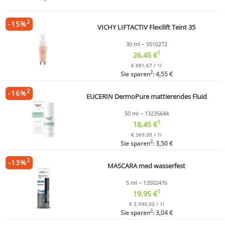
2
-
15
%
VICHY LIFTACTIV Flexilift Teint 35
30 ml – 5510272
1
26,45 €
€ 881,67 / 1l
2
Sie sparen
: 4,55 €
2
-
16
%
EUCERIN DermoPure mattierendes Fluid
50 ml – 13235644
1
18,45 €
€ 369,00 / 1l
2
Sie sparen
: 3,50 €
2
-
13
%
MASCARA med wasserfest
5 ml – 13502476
1
19,95 €
€ 3.990,00 / 1l
2
Sie sparen
: 3,04 €