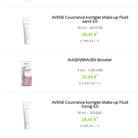
AVENE Couvrance korrigier.Make-up Fluid
sand 3.0
30 ml – 4410746
1
28,45 €
€ 948,33 / 1l
AUGENBRAUEN Booster
4 ml – 12451498
1
33,99 €
€ 8.497,50 / 1l
AVENE Couvrance korrigier.Make-up Fluid
honig 4.0
30 ml – 2024281
1
28,45 €
€ 948,33 / 1l