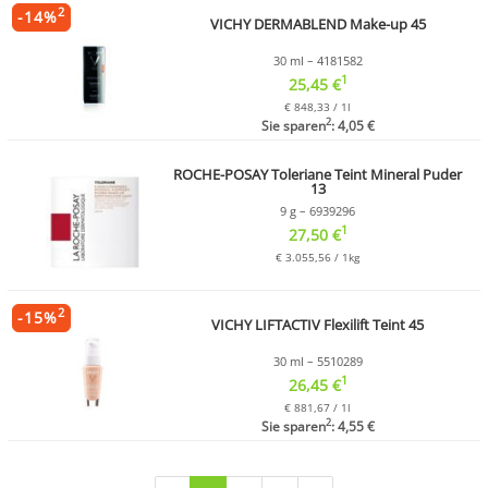
2
-
14
%
VICHY DERMABLEND Make-up 45
30 ml – 4181582
1
25,45 €
€ 848,33 / 1l
2
Sie sparen
: 4,05 €
ROCHE-POSAY Toleriane Teint Mineral Puder
13
9 g – 6939296
1
27,50 €
€ 3.055,56 / 1kg
2
-
15
%
VICHY LIFTACTIV Flexilift Teint 45
30 ml – 5510289
1
26,45 €
€ 881,67 / 1l
2
Sie sparen
: 4,55 €