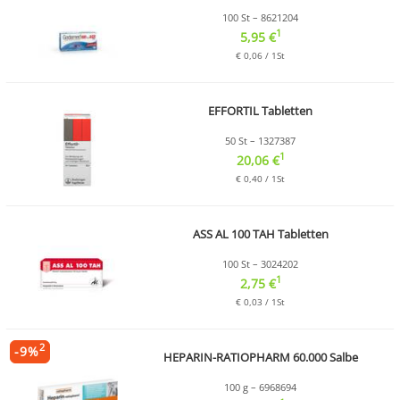
100 St – 8621204
1
5,95 €
€ 0,06 / 1St
EFFORTIL Tabletten
50 St – 1327387
1
20,06 €
€ 0,40 / 1St
ASS AL 100 TAH Tabletten
100 St – 3024202
1
2,75 €
€ 0,03 / 1St
2
-
9
%
HEPARIN-RATIOPHARM 60.000 Salbe
100 g – 6968694