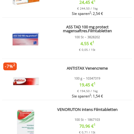
1
24,45 €
€ 244,50 / 1kg
2
Sie sparen
: 2,54 €
ASS TAD 100 mg protect
magensaftres.Filmtabletten
100 St – 3828202
1
4,55 €
€ 0,05 / 1St
2
-
7
%
ANTISTAX Venencreme
100 g – 10347319
1
19,45 €
€ 194,50 / 1kg
2
Sie sparen
: 1,54 €
VENORUTON intens Filmtabletten
100 St – 1867103
1
70,96 €
€ 0,71 / 1St