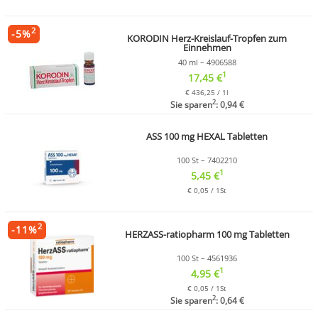
2
-
5
%
KORODIN Herz-Kreislauf-Tropfen zum
Einnehmen
40 ml – 4906588
1
17,45 €
€ 436,25 / 1l
2
Sie sparen
: 0,94 €
ASS 100 mg HEXAL Tabletten
100 St – 7402210
1
5,45 €
€ 0,05 / 1St
2
-
11
%
HERZASS-ratiopharm 100 mg Tabletten
100 St – 4561936
1
4,95 €
€ 0,05 / 1St
2
Sie sparen
: 0,64 €