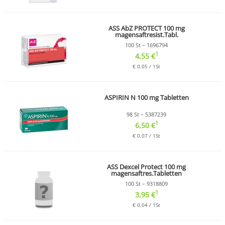
ASS AbZ PROTECT 100 mg
magensaftresist.Tabl.
100 St – 1696794
1
4,55 €
€ 0,05 / 1St
ASPIRIN N 100 mg Tabletten
98 St – 5387239
1
6,50 €
€ 0,07 / 1St
ASS Dexcel Protect 100 mg
magensaftres.Tabletten
100 St – 9318809
1
3,95 €
€ 0,04 / 1St