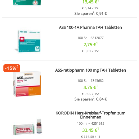
1
13,45 €
€ 0,14 / 1St
2
Sie sparen
: 0,91 €
ASS 100-1A Pharma TAH Tabletten
100 St – 6312077
1
2,75 €
€ 0,03 / 1St
2
-
15
%
ASS-ratiopharm 100 mg TAH Tabletten
100 St – 1343682
1
4,75 €
€ 0,05 / 1St
2
Sie sparen
: 0,84 €
KORODIN Herz-Kreislauf-Tropfen zum
Einnehmen
100 ml – 4251615
1
33,45 €
€ 334,50 / 1l