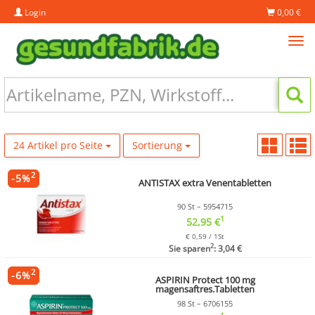
Login
0,00 €
Tog
navi
24 Artikel pro Seite
Sortierung
2
-
5
%
ANTISTAX extra Venentabletten
90 St – 5954715
1
52,95 €
€ 0,59 / 1St
2
Sie sparen
: 3,04 €
2
-
6
%
ASPIRIN Protect 100 mg
magensaftres.Tabletten
98 St – 6706155