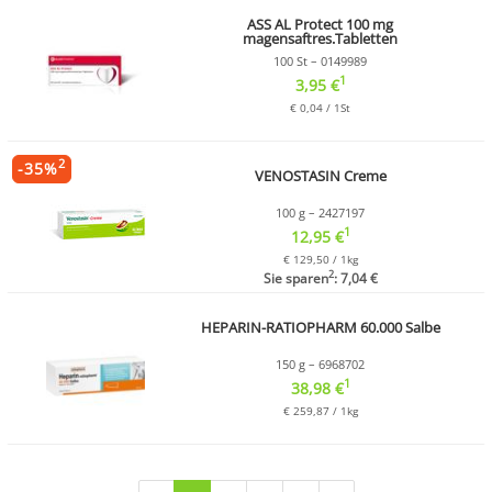
ASS AL Protect 100 mg
magensaftres.Tabletten
100 St – 0149989
1
3,95 €
€ 0,04 / 1St
2
-
35
%
VENOSTASIN Creme
100 g – 2427197
1
12,95 €
€ 129,50 / 1kg
2
Sie sparen
: 7,04 €
HEPARIN-RATIOPHARM 60.000 Salbe
150 g – 6968702
1
38,98 €
€ 259,87 / 1kg