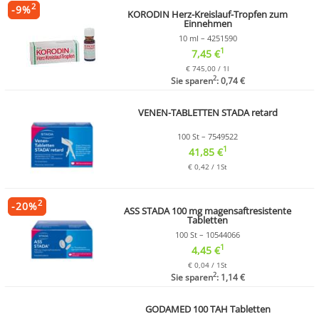
2
-
9
%
KORODIN Herz-Kreislauf-Tropfen zum
Einnehmen
10 ml – 4251590
1
7,45 €
€ 745,00 / 1l
2
Sie sparen
: 0,74 €
VENEN-TABLETTEN STADA retard
100 St – 7549522
1
41,85 €
€ 0,42 / 1St
2
-
20
%
ASS STADA 100 mg magensaftresistente
Tabletten
100 St – 10544066
1
4,45 €
€ 0,04 / 1St
2
Sie sparen
: 1,14 €
GODAMED 100 TAH Tabletten