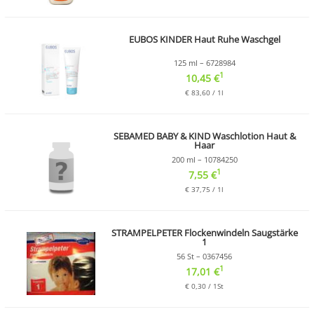
EUBOS KINDER Haut Ruhe Waschgel
125 ml – 6728984
1
10,45 €
€ 83,60 / 1l
SEBAMED BABY & KIND Waschlotion Haut &
Haar
200 ml – 10784250
1
7,55 €
€ 37,75 / 1l
STRAMPELPETER Flockenwindeln Saugstärke
1
56 St – 0367456
1
17,01 €
€ 0,30 / 1St