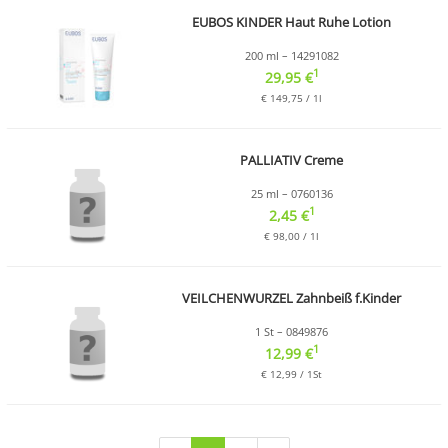
EUBOS KINDER Haut Ruhe Lotion
200 ml – 14291082
1
29,95 €
€ 149,75 / 1l
PALLIATIV Creme
25 ml – 0760136
1
2,45 €
€ 98,00 / 1l
VEILCHENWURZEL Zahnbeiß f.Kinder
1 St – 0849876
1
12,99 €
€ 12,99 / 1St