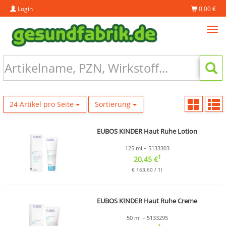
Login
0,00 €
Tog
navi
24 Artikel pro Seite
Sortierung
EUBOS KINDER Haut Ruhe Lotion
125 ml – 5133303
1
20,45 €
€ 163,60 / 1l
EUBOS KINDER Haut Ruhe Creme
50 ml – 5133295