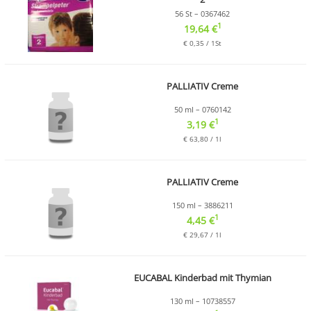
56 St – 0367462
1
19,64 €
€ 0,35 / 1St
PALLIATIV Creme
50 ml – 0760142
1
3,19 €
€ 63,80 / 1l
PALLIATIV Creme
150 ml – 3886211
1
4,45 €
€ 29,67 / 1l
EUCABAL Kinderbad mit Thymian
130 ml – 10738557