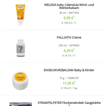
WELEDA baby Calendula Wind- und
Wetterbalsam
30 ml – 0871924
1
5,95 €
€ 198,33 / 1l
PALLIATIV Creme
250 ml – 6979692
1
6,29 €
€ 25,16 / 1l
ENGELWURZBALSAM Baby & Kinder
15 g – 10086729
1
11,95 €
€ 796,67 / 1kg
STRAMPELPETER Flockenwindeln Saugstärke
2