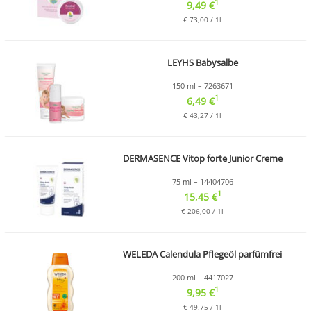
1
9,49 €
€ 73,00 / 1l
LEYHS Babysalbe
150 ml – 7263671
1
6,49 €
€ 43,27 / 1l
DERMASENCE Vitop forte Junior Creme
75 ml – 14404706
1
15,45 €
€ 206,00 / 1l
WELEDA Calendula Pflegeöl parfümfrei
200 ml – 4417027
1
9,95 €
€ 49,75 / 1l