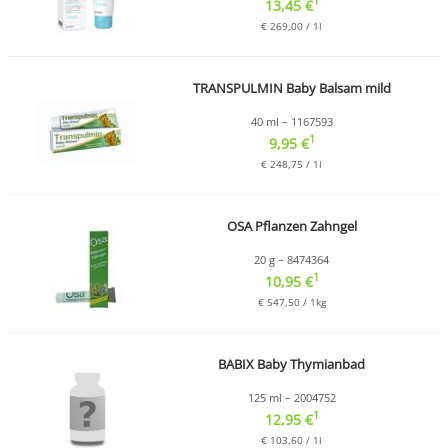
1
13,45 €
€ 269,00 / 1l
TRANSPULMIN Baby Balsam mild
40 ml – 1167593
1
9,95 €
€ 248,75 / 1l
OSA Pflanzen Zahngel
20 g – 8474364
1
10,95 €
€ 547,50 / 1kg
BABIX Baby Thymianbad
125 ml – 2004752
1
12,95 €
€ 103,60 / 1l