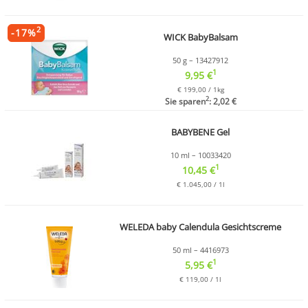
2
-
17
%
WICK BabyBalsam
50 g – 13427912
1
9,95 €
€ 199,00 / 1kg
2
Sie sparen
: 2,02 €
BABYBENE Gel
10 ml – 10033420
1
10,45 €
€ 1.045,00 / 1l
WELEDA baby Calendula Gesichtscreme
50 ml – 4416973
1
5,95 €
€ 119,00 / 1l