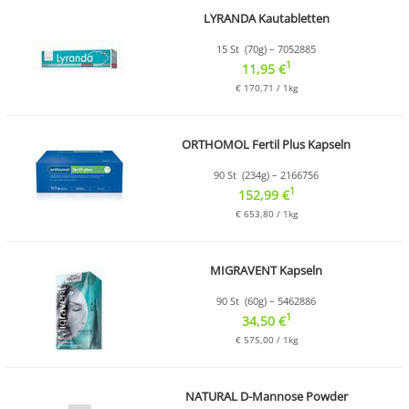
LYRANDA Kautabletten
15 St (70g) – 7052885
1
11,95 €
€ 170,71 / 1kg
ORTHOMOL Fertil Plus Kapseln
90 St (234g) – 2166756
1
152,99 €
€ 653,80 / 1kg
MIGRAVENT Kapseln
90 St (60g) – 5462886
1
34,50 €
€ 575,00 / 1kg
NATURAL D-Mannose Powder