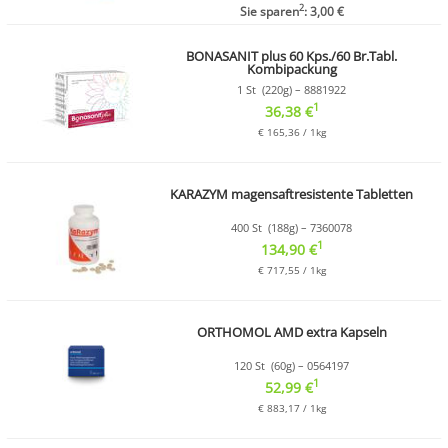
2
Sie sparen
: 3,00 €
BONASANIT plus 60 Kps./60 Br.Tabl.
Kombipackung
1 St (220g) – 8881922
1
36,38 €
€ 165,36 / 1kg
KARAZYM magensaftresistente Tabletten
400 St (188g) – 7360078
1
134,90 €
€ 717,55 / 1kg
ORTHOMOL AMD extra Kapseln
120 St (60g) – 0564197
1
52,99 €
€ 883,17 / 1kg