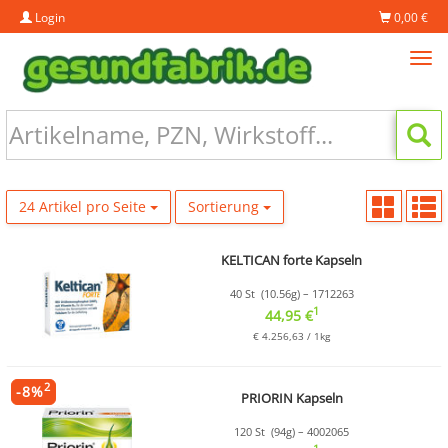
Login
0,00 €
Tog
navi
24 Artikel pro Seite
Sortierung
KELTICAN forte Kapseln
40 St (10.56g) – 1712263
1
44,95 €
€ 4.256,63 / 1kg
2
-
8
%
PRIORIN Kapseln
120 St (94g) – 4002065