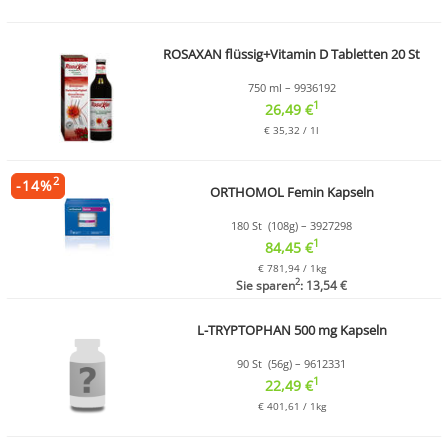
ROSAXAN flüssig+Vitamin D Tabletten 20 St
750 ml – 9936192
1
26,49 €
€ 35,32 / 1l
2
-
14
%
ORTHOMOL Femin Kapseln
180 St (108g) – 3927298
1
84,45 €
€ 781,94 / 1kg
2
Sie sparen
: 13,54 €
L-TRYPTOPHAN 500 mg Kapseln
90 St (56g) – 9612331
1
22,49 €
€ 401,61 / 1kg