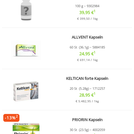
100 g – 9302984
1
39,95 €
€ 399,50 / 1kg
ALLVENT Kapseln
60 St (36.1g) – 5884185
1
24,95 €
€ 691,14 / 1kg
KELTICAN forte Kapseln
20 St (5.28g) – 1712257
1
28,95 €
€ 5.482,95 / 1kg
2
-
13
%
PRIORIN Kapseln
30 St (23.5g) – 4002059