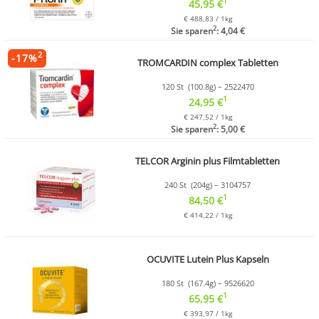
1
45,95 €
€ 488,83 / 1kg
2
Sie sparen
: 4,04 €
2
-
17
%
TROMCARDIN complex Tabletten
120 St (100.8g) – 2522470
1
24,95 €
€ 247,52 / 1kg
2
Sie sparen
: 5,00 €
TELCOR Arginin plus Filmtabletten
240 St (204g) – 3104757
1
84,50 €
€ 414,22 / 1kg
OCUVITE Lutein Plus Kapseln
180 St (167.4g) – 9526620
1
65,95 €
€ 393,97 / 1kg