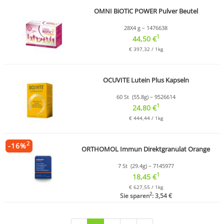
OMNI BiOTiC POWER Pulver Beutel
28X4 g – 1476638
1
44,50 €
€ 397,32 / 1kg
OCUVITE Lutein Plus Kapseln
60 St (55.8g) – 9526614
1
24,80 €
€ 444,44 / 1kg
2
-
16
%
ORTHOMOL Immun Direktgranulat Orange
7 St (29.4g) – 7145977
1
18,45 €
€ 627,55 / 1kg
2
Sie sparen
: 3,54 €