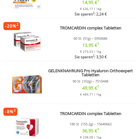
1
14,95 €
€ 636,17 / 1kg
2
Sie sparen
: 2,24 €
2
-
20
%
TROMCARDIN complex Tabletten
60 St (51g) – 5950686
1
13,95 €
€ 273,53 / 1kg
2
Sie sparen
: 3,50 €
GELENKNAHRUNG Pro Hyaluron Orthoexpert
Tabletten
90 St (102g) – 7510448
1
49,95 €
€ 489,71 / 1kg
2
-
8
%
TROMCARDIN complex Tabletten
180 St (155.2g) – 15640662
1
36,95 €
€ 238,08 / 1kg