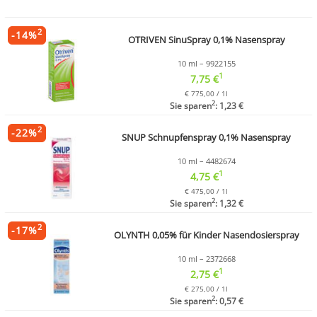
2
-
14
%
OTRIVEN SinuSpray 0,1% Nasenspray
10 ml – 9922155
1
7,75 €
€ 775,00 / 1l
2
Sie sparen
: 1,23 €
2
-
22
%
SNUP Schnupfenspray 0,1% Nasenspray
10 ml – 4482674
1
4,75 €
€ 475,00 / 1l
2
Sie sparen
: 1,32 €
2
-
17
%
OLYNTH 0,05% für Kinder Nasendosierspray
10 ml – 2372668
1
2,75 €
€ 275,00 / 1l
2
Sie sparen
: 0,57 €