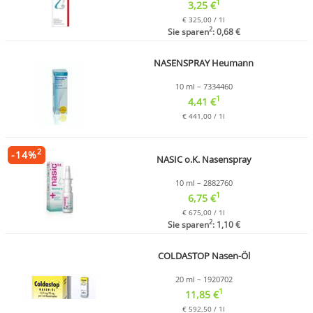
1
3,25 €
€ 325,00 / 1l
2
Sie sparen
: 0,68 €
NASENSPRAY Heumann
10 ml – 7334460
1
4,41 €
€ 441,00 / 1l
2
-
14
%
NASIC o.K. Nasenspray
10 ml – 2882760
1
6,75 €
€ 675,00 / 1l
2
Sie sparen
: 1,10 €
COLDASTOP Nasen-Öl
20 ml – 1920702
1
11,85 €
€ 592,50 / 1l