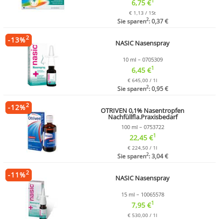
1
6,75 €
€ 1,13 / 1St
2
Sie sparen
: 0,37 €
2
-
13
%
NASIC Nasenspray
10 ml – 0705309
1
6,45 €
€ 645,00 / 1l
2
Sie sparen
: 0,95 €
2
-
12
%
OTRIVEN 0,1% Nasentropfen
Nachfüllfla.Praxisbedarf
100 ml – 0753722
1
22,45 €
€ 224,50 / 1l
2
Sie sparen
: 3,04 €
2
-
11
%
NASIC Nasenspray
15 ml – 10065578
1
7,95 €
€ 530,00 / 1l