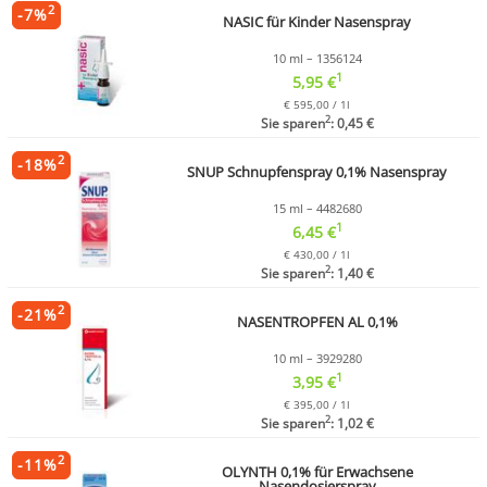
2
-
7
%
NASIC für Kinder Nasenspray
10 ml – 1356124
1
5,95 €
€ 595,00 / 1l
2
Sie sparen
: 0,45 €
2
-
18
%
SNUP Schnupfenspray 0,1% Nasenspray
15 ml – 4482680
1
6,45 €
€ 430,00 / 1l
2
Sie sparen
: 1,40 €
2
-
21
%
NASENTROPFEN AL 0,1%
10 ml – 3929280
1
3,95 €
€ 395,00 / 1l
2
Sie sparen
: 1,02 €
2
-
11
%
OLYNTH 0,1% für Erwachsene
Nasendosierspray