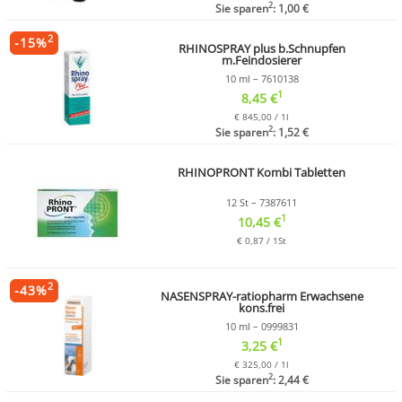
2
Sie sparen
: 1,00 €
2
-
15
%
RHINOSPRAY plus b.Schnupfen
m.Feindosierer
10 ml – 7610138
1
8,45 €
€ 845,00 / 1l
2
Sie sparen
: 1,52 €
RHINOPRONT Kombi Tabletten
12 St – 7387611
1
10,45 €
€ 0,87 / 1St
2
-
43
%
NASENSPRAY-ratiopharm Erwachsene
kons.frei
10 ml – 0999831
1
3,25 €
€ 325,00 / 1l
2
Sie sparen
: 2,44 €