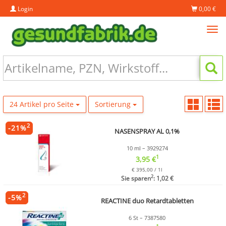
Login
0,00 €
Tog
navi
24 Artikel pro Seite
Sortierung
2
-
21
%
NASENSPRAY AL 0,1%
10 ml – 3929274
1
3,95 €
€ 395,00 / 1l
2
Sie sparen
: 1,02 €
2
-
5
%
REACTINE duo Retardtabletten
6 St – 7387580