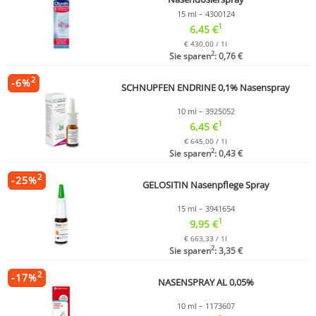
15 ml – 4300124
1
6,45 €
€ 430,00 / 1l
2
Sie sparen
: 0,76 €
2
-
6
%
SCHNUPFEN ENDRINE 0,1% Nasenspray
10 ml – 3925052
1
6,45 €
€ 645,00 / 1l
2
Sie sparen
: 0,43 €
2
-
25
%
GELOSITIN Nasenpflege Spray
15 ml – 3941654
1
9,95 €
€ 663,33 / 1l
2
Sie sparen
: 3,35 €
2
-
17
%
NASENSPRAY AL 0,05%
10 ml – 1173607