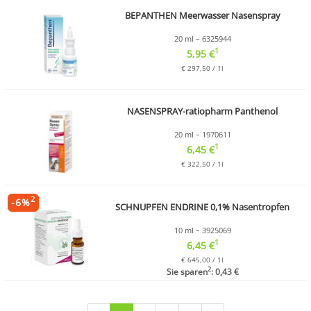
BEPANTHEN Meerwasser Nasenspray
20 ml – 6325944
1
5,95 €
€ 297,50 / 1l
NASENSPRAY-ratiopharm Panthenol
20 ml – 1970611
1
6,45 €
€ 322,50 / 1l
2
-
6
%
SCHNUPFEN ENDRINE 0,1% Nasentropfen
10 ml – 3925069
1
6,45 €
€ 645,00 / 1l
2
Sie sparen
: 0,43 €