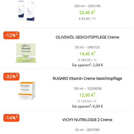
250 ml – 2935195
1
22,45 €
€ 89,80 / 1l
2
-
12
%
OLIVENÖL GESICHTSPFLEGE Creme
50 ml – 1865133
1
14,45 €
€ 289,00 / 1l
2
Sie sparen
: 2,04 €
2
-
32
%
RUGARD Vitamin Creme Gesichtspflege
100 ml – 10259058
1
12,95 €
€ 129,50 / 1l
2
Sie sparen
: 6,00 €
2
-
14
%
VICHY NUTRILOGIE 2 Creme
50 ml – 0837985