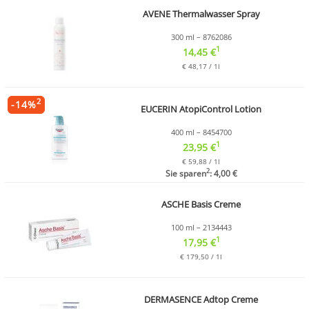
AVENE Thermalwasser Spray
300 ml – 8762086
1
14,45 €
€ 48,17 / 1l
2
-
14
%
EUCERIN AtopiControl Lotion
400 ml – 8454700
1
23,95 €
€ 59,88 / 1l
2
Sie sparen
: 4,00 €
ASCHE Basis Creme
100 ml – 2134443
1
17,95 €
€ 179,50 / 1l
DERMASENCE Adtop Creme