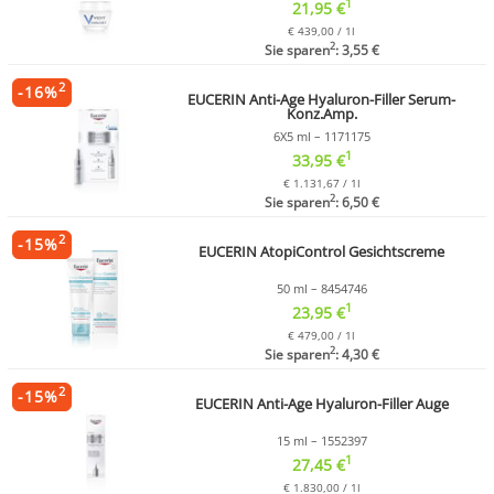
1
21,95 €
€ 439,00 / 1l
2
Sie sparen
: 3,55 €
2
-
16
%
EUCERIN Anti-Age Hyaluron-Filler Serum-
Konz.Amp.
6X5 ml – 1171175
1
33,95 €
€ 1.131,67 / 1l
2
Sie sparen
: 6,50 €
2
-
15
%
EUCERIN AtopiControl Gesichtscreme
50 ml – 8454746
1
23,95 €
€ 479,00 / 1l
2
Sie sparen
: 4,30 €
2
-
15
%
EUCERIN Anti-Age Hyaluron-Filler Auge
15 ml – 1552397
1
27,45 €
€ 1.830,00 / 1l