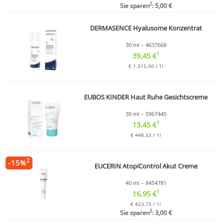
2
Sie sparen
: 5,00 €
DERMASENCE Hyalusome Konzentrat
30 ml – 4637668
1
39,45 €
€ 1.315,00 / 1l
EUBOS KINDER Haut Ruhe Gesichtscreme
30 ml – 5967445
1
13,45 €
€ 448,33 / 1l
2
-
15
%
EUCERIN AtopiControl Akut Creme
40 ml – 8454781
1
16,95 €
€ 423,75 / 1l
2
Sie sparen
: 3,00 €