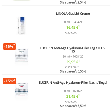
2
Sie sparen
: 2,54 €
LINOLA Gesicht Creme
50 ml – 5484296
1
16,45 €
€ 329,00 / 1l
2
-
16
%
EUCERIN Anti-Age Hyaluron-Filler Tag t.H.LSF
15
50 ml – 7608420
1
29,95 €
€ 599,00 / 1l
2
Sie sparen
: 5,50 €
2
-
15
%
EUCERIN Anti-Age Hyaluron-Filler Nacht Tiegel
50 ml – 4668723
1
31,45 €
€ 629,00 / 1l
2
Sie sparen
: 5,50 €