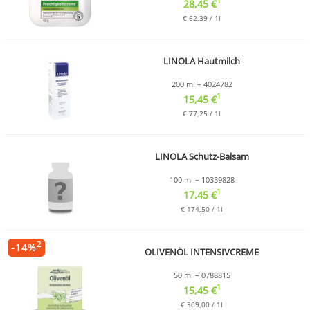
1
28,45 €
€ 62,39 / 1l
LINOLA Hautmilch
200 ml – 4024782
1
15,45 €
€ 77,25 / 1l
LINOLA Schutz-Balsam
100 ml – 10339828
1
17,45 €
€ 174,50 / 1l
2
-
14
%
OLIVENÖL INTENSIVCREME
50 ml – 0788815
1
15,45 €
€ 309,00 / 1l