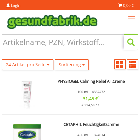
Login
0,00 €
Tog
navi
24 Artikel pro Seite
Sortierung
PHYSIOGEL Calming Relief A.I.Creme
100 ml – 4357472
1
31,45 €
€ 314,50 / 1l
CETAPHIL Feuchtigkeitscreme
456 ml – 1874014