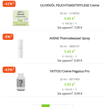
2
-
42
%
OLIVENÖL FEUCHTIGKEITSPFLEGE Creme
50 ml – 5139352
1
9,90 €
€ 198,00 / 1l
2
Sie sparen
: 7,09 €
2
-
8
%
AVENE Thermalwasser Spray
50 ml – 0850141
1
5,45 €
€ 109,00 / 1l
2
Sie sparen
: 0,45 €
2
-
43
%
TATTOO Creme Pegasus Pro
25 ml – 8917459
1
3,95 €
€ 158,00 / 1l
2
Sie sparen
: 3,04 €