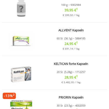
100 g – 9302984
1
39,95 €
€ 399,50 / 1kg
ALLVENT Kapseln
60 St (36.1g) – 5884185
1
24,95 €
€ 691,14 / 1kg
KELTICAN forte Kapseln
20 St (5.28g) – 1712257
1
28,95 €
€ 5.482,95 / 1kg
2
-
13
%
PRIORIN Kapseln
30 St (23.5g) – 4002059