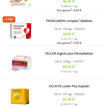
1
45,95 €
€ 488,83 / 1kg
2
Sie sparen
: 4,04 €
2
-
17
%
TROMCARDIN complex Tabletten
120 St (100.8g) – 2522470
1
24,95 €
€ 247,52 / 1kg
2
Sie sparen
: 5,00 €
TELCOR Arginin plus Filmtabletten
240 St (204g) – 3104757
1
84,50 €
€ 414,22 / 1kg
OCUVITE Lutein Plus Kapseln
180 St (167.4g) – 9526620
1
65,95 €
€ 393,97 / 1kg