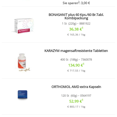
2
Sie sparen
: 3,00 €
BONASANIT plus 60 Kps./60 Br.Tabl.
Kombipackung
1 St (220g) – 8881922
1
36,38 €
€ 165,36 / 1kg
KARAZYM magensaftresistente Tabletten
400 St (188g) – 7360078
1
134,90 €
€ 717,55 / 1kg
ORTHOMOL AMD extra Kapseln
120 St (60g) – 0564197
1
52,99 €
€ 883,17 / 1kg