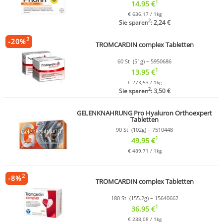
1
14,95 €
€ 636,17 / 1kg
2
Sie sparen
: 2,24 €
2
-
20
%
TROMCARDIN complex Tabletten
60 St (51g) – 5950686
1
13,95 €
€ 273,53 / 1kg
2
Sie sparen
: 3,50 €
GELENKNAHRUNG Pro Hyaluron Orthoexpert
Tabletten
90 St (102g) – 7510448
1
49,95 €
€ 489,71 / 1kg
2
-
8
%
TROMCARDIN complex Tabletten
180 St (155.2g) – 15640662
1
36,95 €
€ 238,08 / 1kg