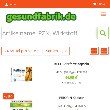
Login
0,00 €
Tog
navi
24 Artikel pro Seite
Sortierung
KELTICAN forte Kapseln
40 St (10.56g) – 1712263
1
44,95 €
€ 4.256,63 / 1kg
2
-
8
%
PRIORIN Kapseln
120 St (94g) – 4002065