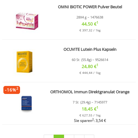
OMNI BiOTiC POWER Pulver Beutel
28X4 g – 1476638
1
44,50 €
€ 397,32 / 1kg
OCUVITE Lutein Plus Kapseln
60 St (55.8g) – 9526614
1
24,80 €
€ 444,44 / 1kg
2
-
16
%
ORTHOMOL Immun Direktgranulat Orange
7 St (29.4g) – 7145977
1
18,45 €
€ 627,55 / 1kg
2
Sie sparen
: 3,54 €