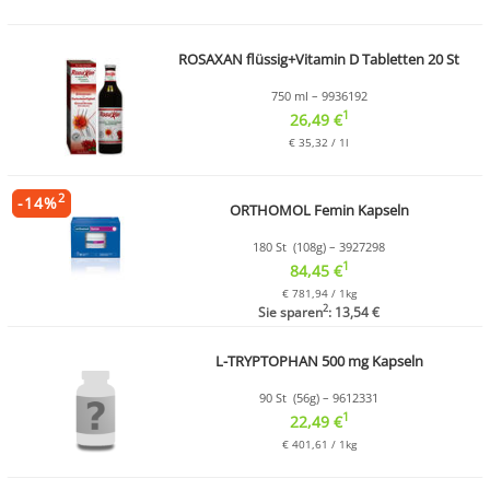
ROSAXAN flüssig+Vitamin D Tabletten 20 St
750 ml – 9936192
1
26,49 €
€ 35,32 / 1l
2
-
14
%
ORTHOMOL Femin Kapseln
180 St (108g) – 3927298
1
84,45 €
€ 781,94 / 1kg
2
Sie sparen
: 13,54 €
L-TRYPTOPHAN 500 mg Kapseln
90 St (56g) – 9612331
1
22,49 €
€ 401,61 / 1kg