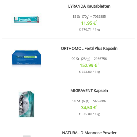
LYRANDA Kautabletten
15 St (70g) – 7052885
1
11,95 €
€ 170,71 / 1kg
ORTHOMOL Fertil Plus Kapseln
90 St (234g) – 2166756
1
152,99 €
€ 653,80 / 1kg
MIGRAVENT Kapseln
90 St (60g) – 5462886
1
34,50 €
€ 575,00 / 1kg
NATURAL D-Mannose Powder