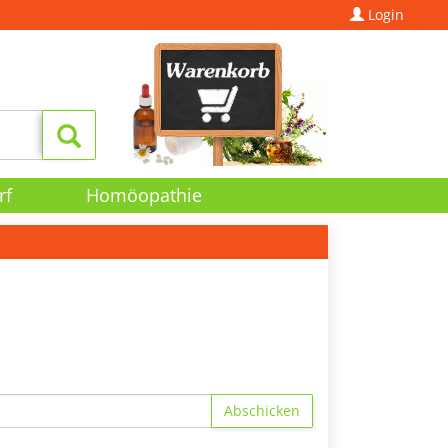
Login
rf
Homöopathie
Abschicken