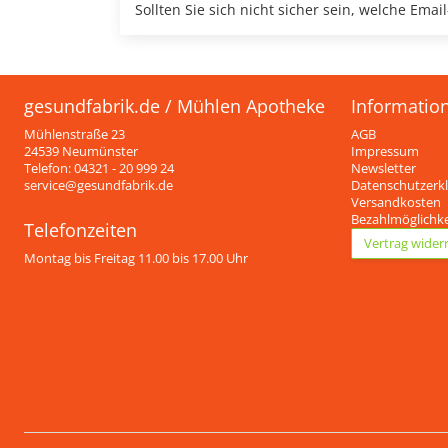
Sollten Sie sich nicht sicher sein, welche Em
gesundfabrik.de / Mühlen Apotheke
Informatio
Mühlenstraße 23
AGB
24539 Neumünster
Impressum
Telefon: 04321 - 20 999 24
Newsletter
service@gesundfabrik.de
Datenschutzerk
Versandkosten
Bezahlmöglichk
Telefonzeiten
Vertrag wider
Montag bis Freitag 11.00 bis 17.00 Uhr