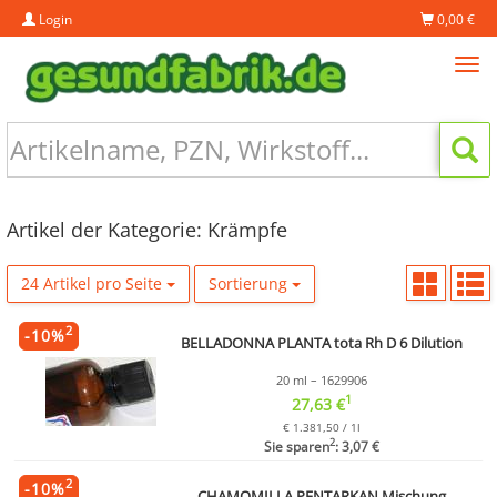
Login
0,00 €
Tog
navi
Artikel der Kategorie: Krämpfe
24 Artikel pro Seite
Sortierung
2
-
10
%
BELLADONNA PLANTA tota Rh D 6 Dilution
20 ml – 1629906
1
27,63 €
€ 1.381,50 / 1l
2
Sie sparen
: 3,07 €
2
-
10
%
CHAMOMILLA PENTARKAN Mischung