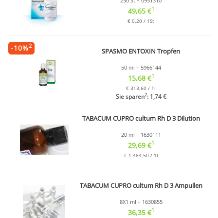
250 St – 0951310
1
49,65 €
€ 0,20 / 1St
2
-
10
%
SPASMO ENTOXIN Tropfen
50 ml – 5966144
1
15,68 €
€ 313,60 / 1l
2
Sie sparen
: 1,74 €
TABACUM CUPRO cultum Rh D 3 Dilution
20 ml – 1630111
1
29,69 €
€ 1.484,50 / 1l
TABACUM CUPRO cultum Rh D 3 Ampullen
8X1 ml – 1630855
1
36,35 €