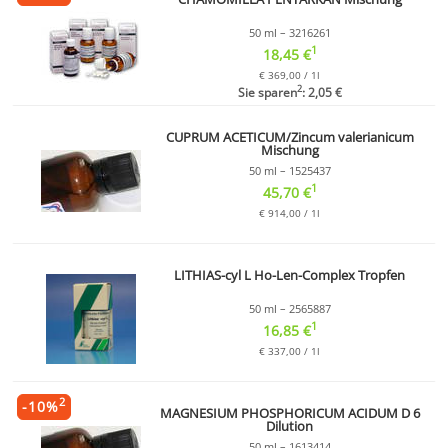
50 ml – 3216261
1
18,45 €
€ 369,00 / 1l
2
Sie sparen
: 2,05 €
CUPRUM ACETICUM/Zincum valerianicum
Mischung
50 ml – 1525437
1
45,70 €
€ 914,00 / 1l
LITHIAS-cyl L Ho-Len-Complex Tropfen
50 ml – 2565887
1
16,85 €
€ 337,00 / 1l
2
-
10
%
MAGNESIUM PHOSPHORICUM ACIDUM D 6
Dilution
50 ml – 1613414