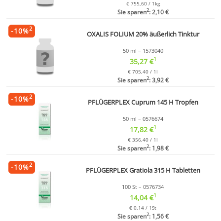
€ 755,60 / 1kg
2
Sie sparen
: 2,10 €
2
-
10
%
OXALIS FOLIUM 20% äußerlich Tinktur
50 ml – 1573040
1
35,27 €
€ 705,40 / 1l
2
Sie sparen
: 3,92 €
2
-
10
%
PFLÜGERPLEX Cuprum 145 H Tropfen
50 ml – 0576674
1
17,82 €
€ 356,40 / 1l
2
Sie sparen
: 1,98 €
2
-
10
%
PFLÜGERPLEX Gratiola 315 H Tabletten
100 St – 0576734
1
14,04 €
€ 0,14 / 1St
2
Sie sparen
: 1,56 €