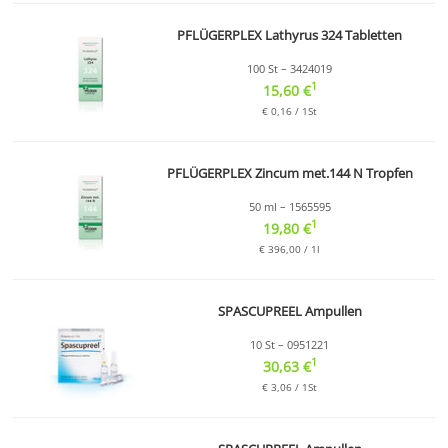
PFLÜGERPLEX Lathyrus 324 Tabletten
100 St – 3424019
1
15,60 €
€ 0,16 / 1St
PFLÜGERPLEX Zincum met.144 N Tropfen
50 ml – 1565595
1
19,80 €
€ 396,00 / 1l
SPASCUPREEL Ampullen
10 St – 0951221
1
30,63 €
€ 3,06 / 1St