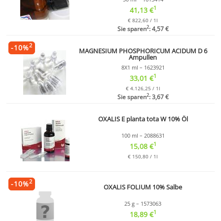
1
41,13 €
€ 822,60 / 1l
2
Sie sparen
: 4,57 €
2
-
10
%
MAGNESIUM PHOSPHORICUM ACIDUM D 6
Ampullen
8X1 ml – 1623921
1
33,01 €
€ 4.126,25 / 1l
2
Sie sparen
: 3,67 €
OXALIS E planta tota W 10% Öl
100 ml – 2088631
1
15,08 €
€ 150,80 / 1l
2
-
10
%
OXALIS FOLIUM 10% Salbe
25 g – 1573063
1
18,89 €