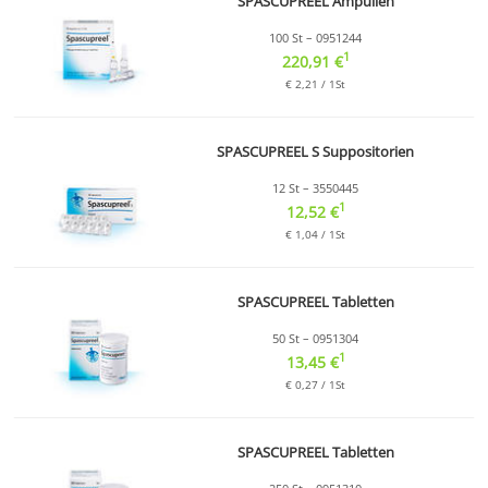
SPASCUPREEL Ampullen
100 St – 0951244
1
220,91 €
€ 2,21 / 1St
SPASCUPREEL S Suppositorien
12 St – 3550445
1
12,52 €
€ 1,04 / 1St
SPASCUPREEL Tabletten
50 St – 0951304
1
13,45 €
€ 0,27 / 1St
SPASCUPREEL Tabletten