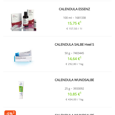
CALENDULA ESSENZ
100 ml – 1681338
1
15,75 €
€ 157,50 / 1l
CALENDULA SALBE Heel S
50 g – 7403445
1
14,64 €
€ 292,80 / 1kg
CALENDULA WUNDSALBE
25 g – 3933092
1
10,85 €
€ 434,00 / 1kg
2
-
6
%