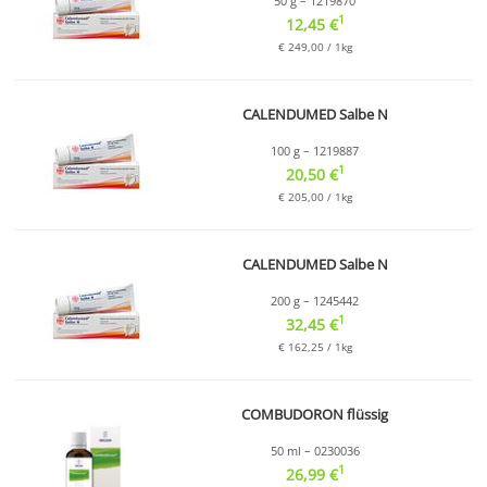
50 g – 1219870
1
12,45 €
€ 249,00 / 1kg
CALENDUMED Salbe N
100 g – 1219887
1
20,50 €
€ 205,00 / 1kg
CALENDUMED Salbe N
200 g – 1245442
1
32,45 €
€ 162,25 / 1kg
COMBUDORON flüssig
50 ml – 0230036
1
26,99 €