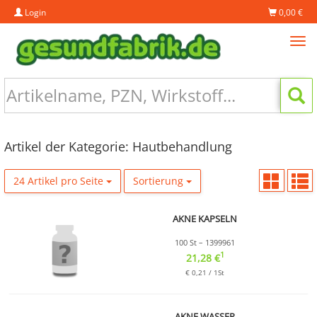
Login
0,00 €
Tog
navi
Artikel der Kategorie: Hautbehandlung
24 Artikel pro Seite
Sortierung
AKNE KAPSELN
100 St – 1399961
1
21,28 €
€ 0,21 / 1St
AKNE WASSER