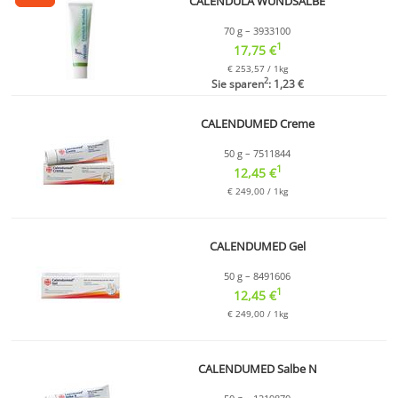
CALENDULA WUNDSALBE
70 g – 3933100
1
17,75 €
€ 253,57 / 1kg
2
Sie sparen
: 1,23 €
CALENDUMED Creme
50 g – 7511844
1
12,45 €
€ 249,00 / 1kg
CALENDUMED Gel
50 g – 8491606
1
12,45 €
€ 249,00 / 1kg
CALENDUMED Salbe N