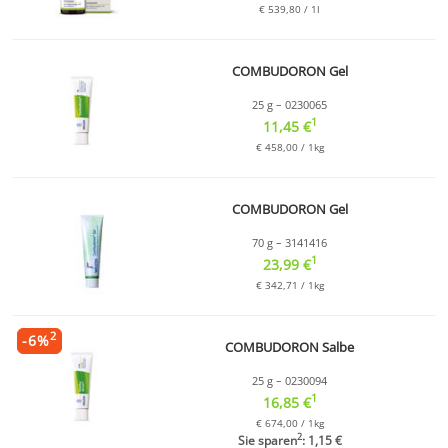
€ 539,80 / 1l
COMBUDORON Gel
25 g – 0230065
1
11,45 €
€ 458,00 / 1kg
COMBUDORON Gel
70 g – 3141416
1
23,99 €
€ 342,71 / 1kg
2
-
6
%
COMBUDORON Salbe
25 g – 0230094
1
16,85 €
€ 674,00 / 1kg
2
Sie sparen
: 1,15 €