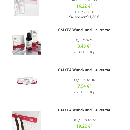
1
16,22 €
€ 162,20 / 1l
2
Sie sparen
: 1,80 €
CALCEA Wund- und Heilcreme
10 g – 3932891
1
3,43 €
€ 343,00 / 1kg
CALCEA Wund- und Heilcreme
30 g – 3932916
1
7,54 €
€ 251,33 / 1kg
CALCEA Wund- und Heilcreme
100 g – 3932922
1
19,22 €