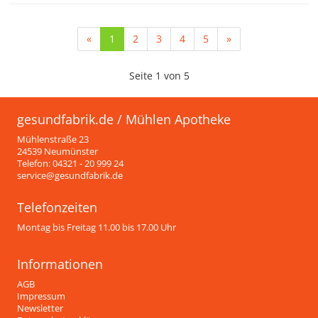
«
1
2
3
4
5
»
Seite 1 von 5
gesundfabrik.de / Mühlen Apotheke
Mühlenstraße 23
24539 Neumünster
Telefon: 04321 - 20 999 24
service@gesundfabrik.de
Telefonzeiten
Montag bis Freitag 11.00 bis 17.00 Uhr
Informationen
AGB
Impressum
Newsletter