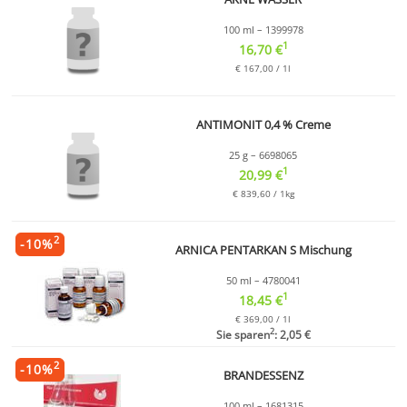
100 ml – 1399978
1
16,70 €
€ 167,00 / 1l
ANTIMONIT 0,4 % Creme
25 g – 6698065
1
20,99 €
€ 839,60 / 1kg
2
-
10
%
ARNICA PENTARKAN S Mischung
50 ml – 4780041
1
18,45 €
€ 369,00 / 1l
2
Sie sparen
: 2,05 €
2
-
10
%
BRANDESSENZ
100 ml – 1681315