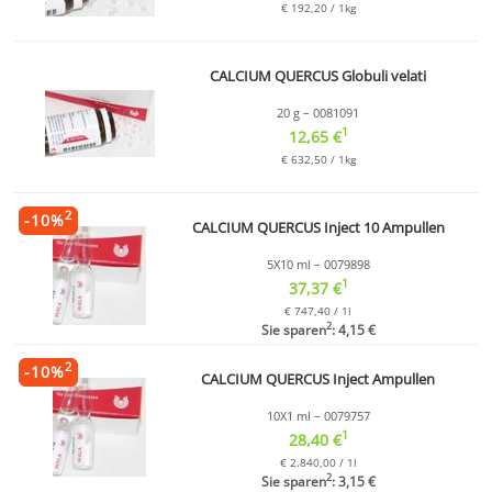
€ 192,20 / 1kg
CALCIUM QUERCUS Globuli velati
20 g – 0081091
1
12,65 €
€ 632,50 / 1kg
2
-
10
%
CALCIUM QUERCUS Inject 10 Ampullen
5X10 ml – 0079898
1
37,37 €
€ 747,40 / 1l
2
Sie sparen
: 4,15 €
2
-
10
%
CALCIUM QUERCUS Inject Ampullen
10X1 ml – 0079757
1
28,40 €
€ 2.840,00 / 1l
2
Sie sparen
: 3,15 €