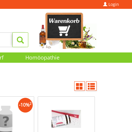
Login
rf
Homöopathie
2
-
10
%