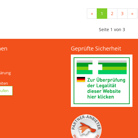
«
1
2
3
»
Seite 1 von 3
nen
Geprüfte Sicherheit
lärung
eiten
rufen