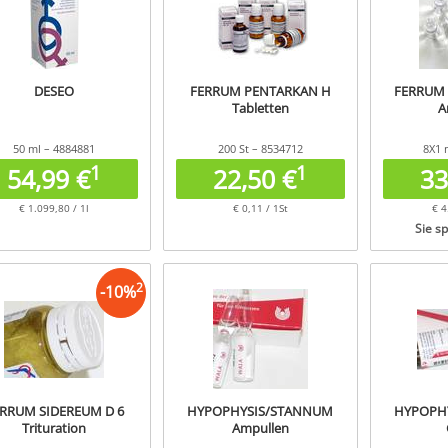
DESEO
FERRUM PENTARKAN H
FERRUM 
Tabletten
A
50 ml – 4884881
200 St – 8534712
8X1 
1
1
54,99 €
22,50 €
33
€ 1.099,80 / 1l
€ 0,11 / 1St
€ 4
Sie s
2
-
10
%
RRUM SIDEREUM D 6
HYPOPHYSIS/STANNUM
HYPOPH
Trituration
Ampullen