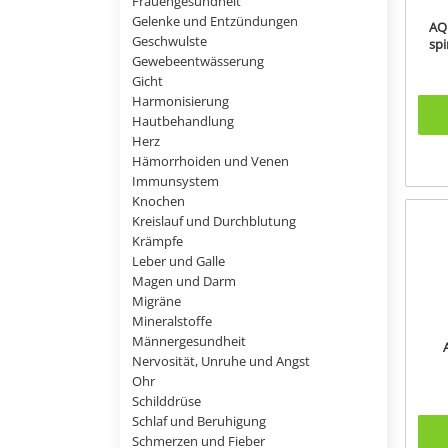
Frauengesundheit
Gelenke und Entzündungen
AQ
Geschwulste
spi
Gewebeentwässerung
Gicht
Harmonisierung
Hautbehandlung
Herz
Hämorrhoiden und Venen
Immunsystem
Knochen
Kreislauf und Durchblutung
Krämpfe
Leber und Galle
Magen und Darm
Migräne
Mineralstoffe
Männergesundheit
Nervosität, Unruhe und Angst
Ohr
Schilddrüse
Schlaf und Beruhigung
Schmerzen und Fieber