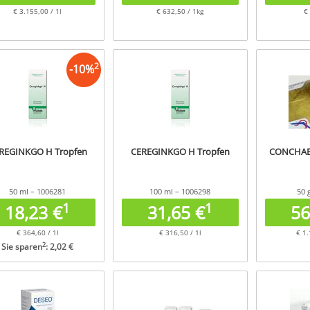
€ 3.155,00 / 1l
€ 632,50 / 1kg
€
2
-
10
%
REGINKGO H Tropfen
CEREGINKGO H Tropfen
CONCHAE 
50 ml – 1006281
100 ml – 1006298
50 
1
1
18,23 €
31,65 €
56
€ 364,60 / 1l
€ 316,50 / 1l
€ 1.
2
Sie sparen
: 2,02 €