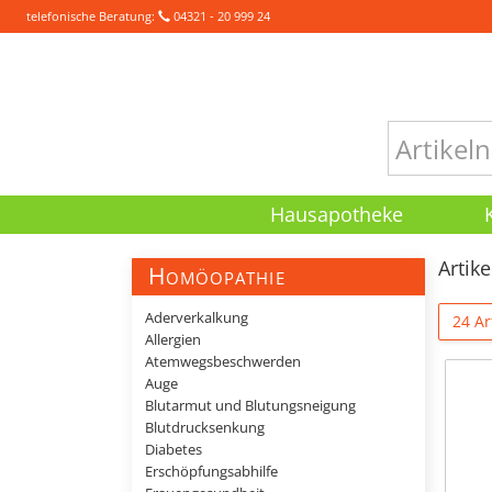
telefonische Beratung:
04321 - 20 999 24
Hausapotheke
Artik
Homöopathie
Aderverkalkung
24 Ar
Allergien
Atemwegsbeschwerden
Auge
Blutarmut und Blutungsneigung
Blutdrucksenkung
Diabetes
Erschöpfungsabhilfe