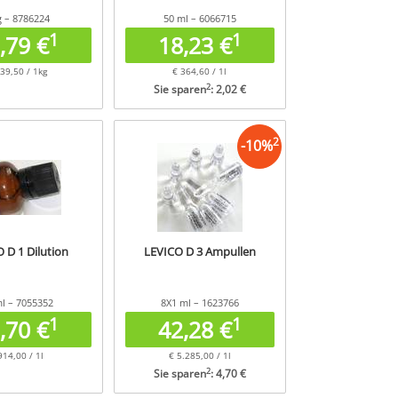
g – 8786224
50 ml – 6066715
1
1
,79 €
18,23 €
39,50 / 1kg
€ 364,60 / 1l
2
Sie sparen
: 2,02 €
2
-
10
%
 D 1 Dilution
LEVICO D 3 Ampullen
l – 7055352
8X1 ml – 1623766
1
1
,70 €
42,28 €
914,00 / 1l
€ 5.285,00 / 1l
2
Sie sparen
: 4,70 €