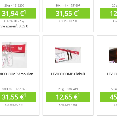
20 g – 1616200
10X1 ml – 1751607
20 
1
1
31,94 €
31,55 €
12
€ 1.597,00 / 1kg
€ 3.155,00 / 1l
€ 6
2
Sie sparen
: 3,55 €
VICO COMP.Ampullen
LEVICO COMP.Globuli
LEVICO
10X1 ml – 1751665
20 g – 8786419
50 m
1
1
31,55 €
12,65 €
45
€ 3.155,00 / 1l
€ 632,50 / 1kg
€ 