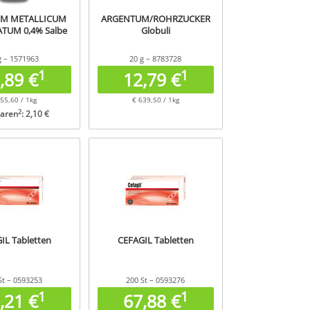
M METALLICUM
ARGENTUM/ROHRZUCKER
TUM 0,4% Salbe
Globuli
g – 1571963
20 g – 8783728
1
1
,89 €
12,79 €
55,60 / 1kg
€ 639,50 / 1kg
2
paren
: 2,10 €
IL Tabletten
CEFAGIL Tabletten
St – 0593253
200 St – 0593276
1
1
,21 €
67,88 €