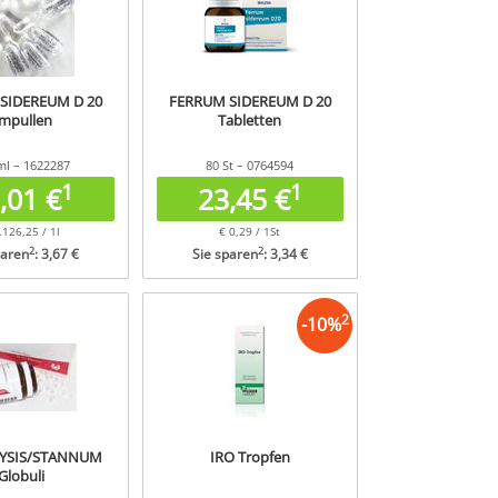
SIDEREUM D 20
FERRUM SIDEREUM D 20
mpullen
Tabletten
ml – 1622287
80 St – 0764594
1
1
,01 €
23,45 €
.126,25 / 1l
€ 0,29 / 1St
2
2
paren
: 3,67 €
Sie sparen
: 3,34 €
2
-
10
%
YSIS/STANNUM
IRO Tropfen
Globuli