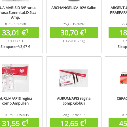
UA MARIS D 3/Prunus
ARCHANGELICA 10% Salbe
ARGENTU
nosa Summitat.D 5 aa
PRAEPARA
Amp.
8 St – 1617688
25 g – 1571897
25 
1
1
33,01 €
30,70 €
18
€ 4,13 / 1St
€ 1.228,00 / 1kg
€ 7
2
Sie sparen
: 3,67 €
Sie s
AURUM/APIS regina
AURUM/APIS regina
CEFAG
comp.Ampullen
comp.Globuli
10X1 ml – 1750743
20 g – 8784219
100 
1
1
31,55 €
12,65 €
45