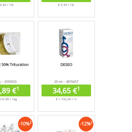
 0,45 / 1St
€ 0,34 / 1St
50% Trituration
DESEO
g – 2593033
20 ml – 4876657
1
1
,89 €
34,65 €
137,80 / 1kg
€ 1.732,50 / 1l
2
2
-
10
%
-
12
%