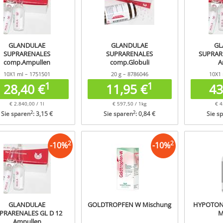
GLANDULAE
GLANDULAE
GL
SUPRARENALES
SUPRARENALES
SUPRAR
comp.Ampullen
comp.Globuli
A
10X1 ml – 1751501
20 g – 8786046
10X1 
1
1
28,40 €
11,95 €
43
€ 2.840,00 / 1l
€ 597,50 / 1kg
€ 4
2
2
Sie sparen
: 3,15 €
Sie sparen
: 0,84 €
Sie s
2
2
-
10
%
-
10
%
GLANDULAE
GOLDTROPFEN W Mischung
HYPOTONI
PRARENALES GL D 12
M
Ampullen