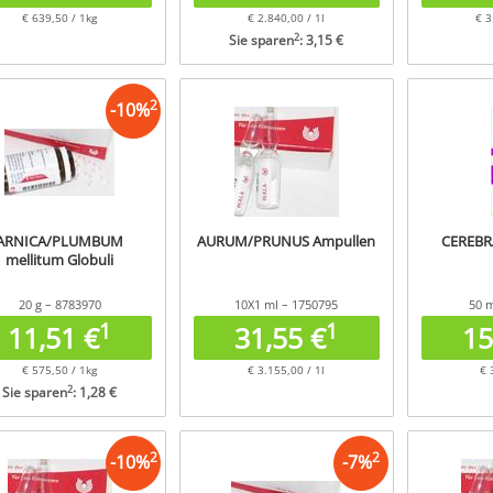
€ 639,50 / 1kg
€ 2.840,00 / 1l
€ 3
2
Sie sparen
: 3,15 €
2
-
10
%
ARNICA/PLUMBUM
AURUM/PRUNUS Ampullen
CEREBR
mellitum Globuli
20 g – 8783970
10X1 ml – 1750795
50 m
1
1
11,51 €
31,55 €
15
€ 575,50 / 1kg
€ 3.155,00 / 1l
€ 
2
Sie sparen
: 1,28 €
2
2
-
10
%
-
7
%