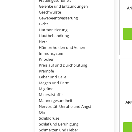
Frauengesundheit
Gelenke und Entzündungen
AN
Geschwulste
Gewebeentwässerung
Gicht
Harmonisierung
Hautbehandlung
Herz
Hämorrhoiden und Venen
Immunsystem
Knochen
Kreislauf und Durchblutung
Krämpfe
Leber und Galle
Magen und Darm
Migräne
Mineralstoffe
Männergesundheit
ARN
Nervosität, Unruhe und Angst
Ohr
Schilddrüse
Schlaf und Beruhigung
Schmerzen und Fieber