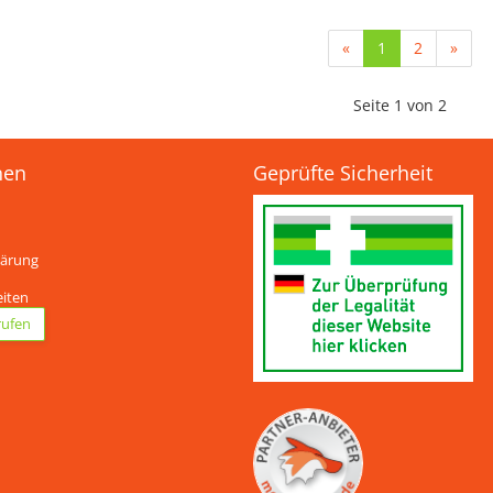
«
1
2
»
Seite 1 von 2
nen
Geprüfte Sicherheit
lärung
eiten
rufen