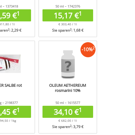
l – 1373418
50 ml – 1742376
1
1
,59 €
15,17 €
411,80 / 1l
€ 303,40 / 1l
2
2
paren
: 2,29 €
Sie sparen
: 1,68 €
2
-
10
%
R SALBE rot
OLEUM AETHEREUM
rosmarini 10%
g – 2198377
50 ml – 1615577
1
1
,45 €
34,10 €
94,50 / 1kg
€ 682,00 / 1l
2
Sie sparen
: 3,79 €