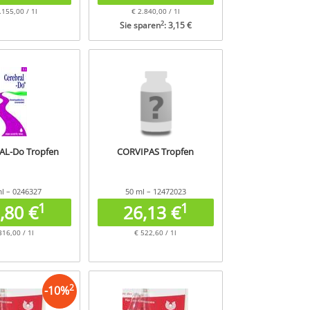
.155,00 / 1l
€ 2.840,00 / 1l
2
Sie sparen
: 3,15 €
AL-Do Tropfen
CORVIPAS Tropfen
l – 0246327
50 ml – 12472023
1
1
,80 €
26,13 €
316,00 / 1l
€ 522,60 / 1l
2
-
10
%