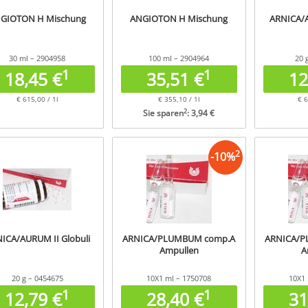
GIOTON H Mischung
ANGIOTON H Mischung
ARNICA/A
30 ml – 2904958
100 ml – 2904964
20 
1
1
18,45 €
35,51 €
12
€ 615,00 / 1l
€ 355,10 / 1l
€ 6
2
Sie sparen
: 3,94 €
2
-
10
%
ICA/AURUM II Globuli
ARNICA/PLUMBUM comp.A
ARNICA/P
Ampullen
A
20 g – 0454675
10X1 ml – 1750708
10X1 
1
1
12,79 €
28,40 €
31