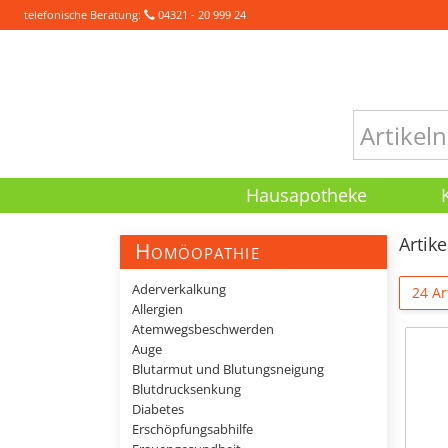
telefonische Beratung:
04321 - 20 999 24
Hausapotheke
Artik
Homöopathie
Aderverkalkung
24 Ar
Allergien
Atemwegsbeschwerden
Auge
Blutarmut und Blutungsneigung
Blutdrucksenkung
Diabetes
Erschöpfungsabhilfe