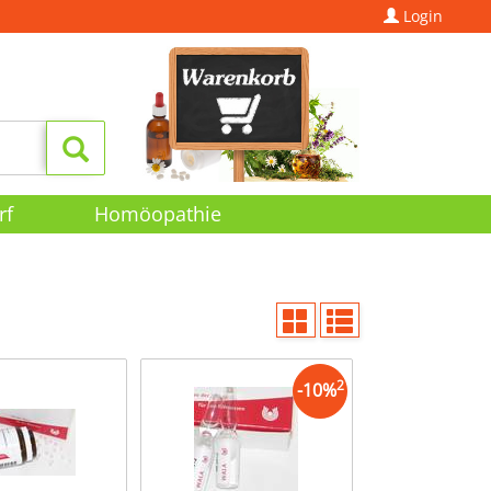
Login
rf
Homöopathie
2
-
10
%