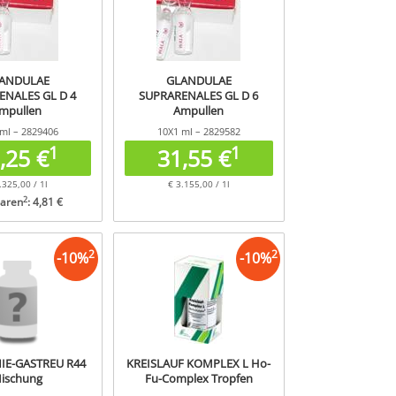
ANDULAE
GLANDULAE
ENALES GL D 4
SUPRARENALES GL D 6
mpullen
Ampullen
ml – 2829406
10X1 ml – 2829582
1
1
,25 €
31,55 €
.325,00 / 1l
€ 3.155,00 / 1l
2
paren
: 4,81 €
2
2
-
10
%
-
10
%
E-GASTREU R44
KREISLAUF KOMPLEX L Ho-
ischung
Fu-Complex Tropfen