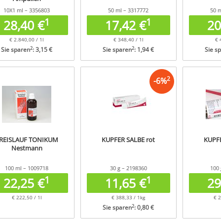
10X1 ml – 3356803
50 ml – 3317772
50 m
1
1
28,40 €
17,42 €
20
€ 2.840,00 / 1l
€ 348,40 / 1l
€ 
2
2
Sie sparen
: 3,15 €
Sie sparen
: 1,94 €
Sie s
2
-
6
%
REISLAUF TONIKUM
KUPFER SALBE rot
KUPFE
Nestmann
100 ml – 1009718
30 g – 2198360
100 
1
1
22,25 €
11,65 €
29
€ 222,50 / 1l
€ 388,33 / 1kg
€ 2
2
Sie sparen
: 0,80 €