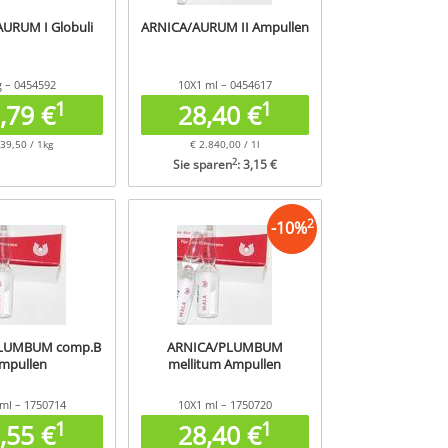
URUM I Globuli
ARNICA/AURUM II Ampullen
g – 0454592
10X1 ml – 0454617
1
1
,79 €
28,40 €
39,50 / 1kg
€ 2.840,00 / 1l
2
Sie sparen
: 3,15 €
2
-
10
%
LUMBUM comp.B
ARNICA/PLUMBUM
mpullen
mellitum Ampullen
ml – 1750714
10X1 ml – 1750720
1
1
,55 €
28,40 €