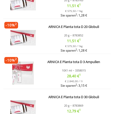
20 g – 8783763
1
11,51 €
€ 575,50 / 1kg
2
Sie sparen
: 1,28 €
2
-
10
%
ARNICA E Planta tota D 20 Globuli
20 g – 8783852
1
11,51 €
€ 575,50 / 1kg
2
Sie sparen
: 1,28 €
2
-
10
%
ARNICA E Planta tota D 3 Ampullen
10X1 ml – 3358015
1
28,40 €
€ 2.840,00 / 1l
2
Sie sparen
: 3,15 €
ARNICA E Planta tota D 30 Globuli
20 g – 8783869
1
12,79 €