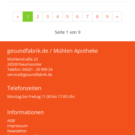
«
1
2
3
4
5
6
7
8
9
»
Seite 1 von 9
gesundfabrik.de / Mühlen Apotheke
Mühlenstraße 23
24539 Neumünster
Telefon: 04321 - 20 999 24
service@gesundfabrik.de
Telefonzeiten
Montag bis Freitag 11.00 bis 17.00 Uhr
Informationen
AGB
Impressum
Newsletter