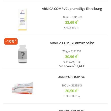
ARNICA COMP./Cuprum ölige Einreibung
50 ml – 0741570
1
33,69 €
€ 673,80 / 1l
2
-
10
%
ARNICA COMP./Formica Salbe
70 g – 3141333
1
30,96 €
€ 442,29 / 1kg
2
Sie sparen
: 3,44 €
ARNICA COMP.Gel
100 g – 3639843
1
20,50 €
€ 205,00 / 1kg