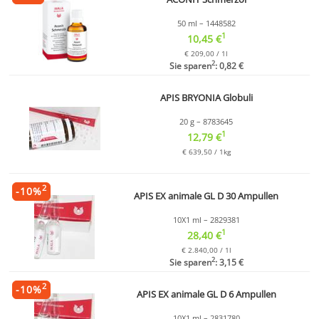
50 ml – 1448582
1
10,45 €
€ 209,00 / 1l
2
Sie sparen
: 0,82 €
APIS BRYONIA Globuli
20 g – 8783645
1
12,79 €
€ 639,50 / 1kg
2
-
10
%
APIS EX animale GL D 30 Ampullen
10X1 ml – 2829381
1
28,40 €
€ 2.840,00 / 1l
2
Sie sparen
: 3,15 €
2
-
10
%
APIS EX animale GL D 6 Ampullen
10X1 ml – 2831780