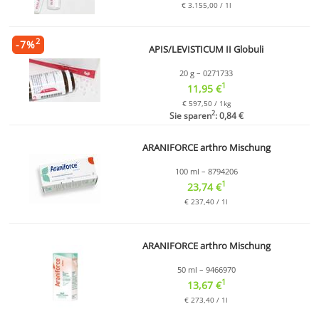
€ 3.155,00 / 1l
2
-
7
%
APIS/LEVISTICUM II Globuli
20 g – 0271733
1
11,95 €
€ 597,50 / 1kg
2
Sie sparen
: 0,84 €
ARANIFORCE arthro Mischung
100 ml – 8794206
1
23,74 €
€ 237,40 / 1l
ARANIFORCE arthro Mischung
50 ml – 9466970
1
13,67 €
€ 273,40 / 1l