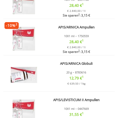
1
28,40 €
€ 2.840,00 / 1l
2
Sie sparen
: 3,15 €
2
-
10
%
APIS/ARNICA Ampullen
10X1 ml – 1750559
1
28,40 €
€ 2.840,00 / 1l
2
Sie sparen
: 3,15 €
APIS/ARNICA Globuli
20 g – 8783616
1
12,79 €
€ 639,50 / 1kg
APIS/LEVISTICUM II Ampullen
10X1 ml – 0447669
1
31,55 €