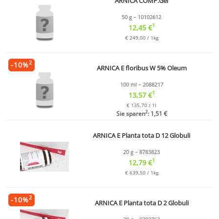
ARNICA COMP.Gel
50 g – 10102612
1
12,45 €
€ 249,00 / 1kg
2
-
10
%
ARNICA E floribus W 5% Oleum
100 ml – 2088217
1
13,57 €
€ 135,70 / 1l
2
Sie sparen
: 1,51 €
ARNICA E Planta tota D 12 Globuli
20 g – 8783823
1
12,79 €
€ 639,50 / 1kg
2
-
10
%
ARNICA E Planta tota D 2 Globuli