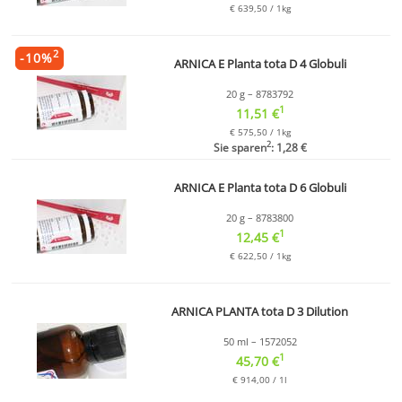
€ 639,50 / 1kg
2
-
10
%
ARNICA E Planta tota D 4 Globuli
20 g – 8783792
1
11,51 €
€ 575,50 / 1kg
2
Sie sparen
: 1,28 €
ARNICA E Planta tota D 6 Globuli
20 g – 8783800
1
12,45 €
€ 622,50 / 1kg
ARNICA PLANTA tota D 3 Dilution
50 ml – 1572052
1
45,70 €
€ 914,00 / 1l