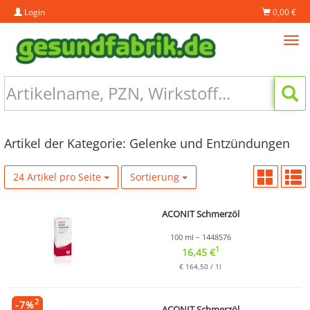
Login
0,00 €
Tog
navi
Artikel der Kategorie: Gelenke und Entzündungen
24 Artikel pro Seite
Sortierung
ACONIT Schmerzöl
100 ml – 1448576
1
16,45 €
€ 164,50 / 1l
2
-
7
%
ACONIT Schmerzöl