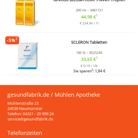
200 ml – 3481721
1
44,98 €
€ 224,90 / 1l
2
-
5
%
SCLERON Tabletten
180 St – 8525245
1
33,65 €
€ 0,19 / 1St
2
Sie sparen
: 1,84 €
gesundfabrik.de / Mühlen Apotheke
Mühlenstraße 23
24539 Neumünster
Telefon: 04321 - 20 999 24
service@gesundfabrik.de
Telefonzeiten