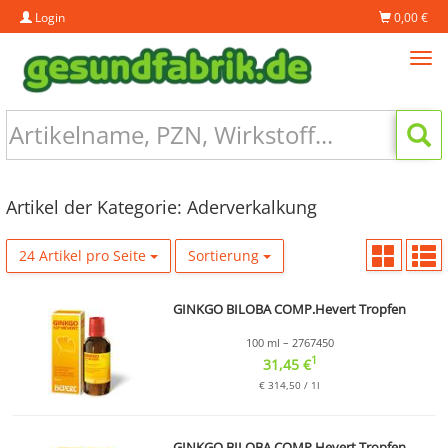
Login
0,00 €
Tog
navi
Artikel der Kategorie: Aderverkalkung
24 Artikel pro Seite
Sortierung
GINKGO BILOBA COMP.Hevert Tropfen
100 ml – 2767450
1
31,45 €
€ 314,50 / 1l
GINKGO BILOBA COMP.Hevert Tropfen