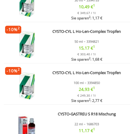
30 ml – 3394755
1
10,49 €
€ 349,67 / 1l
2
Sie sparen
: 1,17 €
2
-
10
%
CYSTO-CYL L Ho-Len-Complex Tropfen
50 ml – 3394821
1
15,17 €
€ 303,40 / 1l
2
Sie sparen
: 1,68 €
2
-
10
%
CYSTO-CYL L Ho-Len-Complex Tropfen
100 ml – 3394850
1
24,93 €
€ 249,30 / 1l
2
Sie sparen
: 2,77 €
CYSTO-GASTREU S R18 Mischung
22 ml – 1686703
1
11,17 €