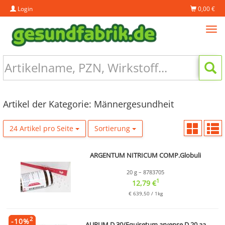
Login
0,00 €
Tog
navi
Artikel der Kategorie: Männergesundheit
24 Artikel pro Seite
Sortierung
ARGENTUM NITRICUM COMP.Globuli
20 g – 8783705
1
12,79 €
€ 639,50 / 1kg
2
-
10
%
AURUM D 30/Equisetum arvense D 20 aa