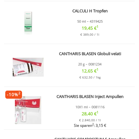
CALCULI H Tropfen
50 ml – 4319425
1
19,45 €
€ 389,00 / 1l
CANTHARIS BLASEN Globuli velati
20 g – 0081234
1
12,65 €
€ 632,50 / 1kg
2
-
10
%
CANTHARIS BLASEN Inject Ampullen
10X1 ml – 0081116
1
28,40 €
€ 2.840,00 / 1l
2
Sie sparen
: 3,15 €