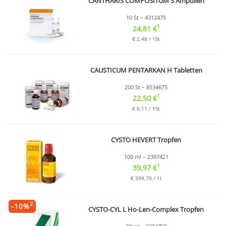
CANTHARIS COMPOSITUM S Ampullen
10 St – 4312475
1
24,81 €
€ 2,48 / 1St
CAUSTICUM PENTARKAN H Tabletten
200 St – 8534675
1
22,50 €
€ 0,11 / 1St
CYSTO HEVERT Tropfen
100 ml – 2397421
1
39,97 €
€ 399,70 / 1l
2
-
10
%
CYSTO-CYL L Ho-Len-Complex Tropfen