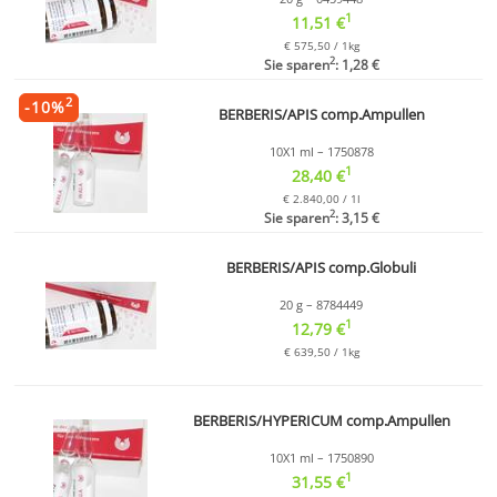
1
11,51 €
€ 575,50 / 1kg
2
Sie sparen
: 1,28 €
2
-
10
%
BERBERIS/APIS comp.Ampullen
10X1 ml – 1750878
1
28,40 €
€ 2.840,00 / 1l
2
Sie sparen
: 3,15 €
BERBERIS/APIS comp.Globuli
20 g – 8784449
1
12,79 €
€ 639,50 / 1kg
BERBERIS/HYPERICUM comp.Ampullen
10X1 ml – 1750890
1
31,55 €