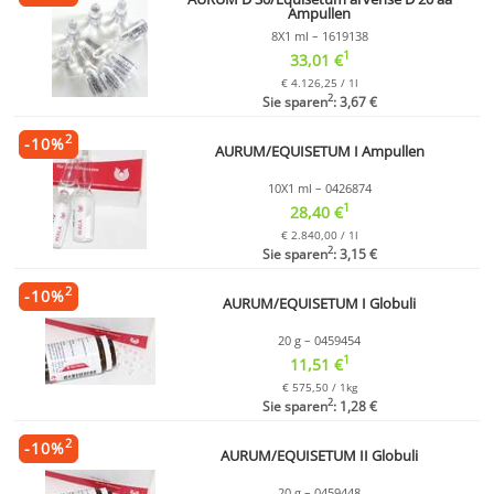
Ampullen
8X1 ml – 1619138
1
33,01 €
€ 4.126,25 / 1l
2
Sie sparen
: 3,67 €
2
-
10
%
AURUM/EQUISETUM I Ampullen
10X1 ml – 0426874
1
28,40 €
€ 2.840,00 / 1l
2
Sie sparen
: 3,15 €
2
-
10
%
AURUM/EQUISETUM I Globuli
20 g – 0459454
1
11,51 €
€ 575,50 / 1kg
2
Sie sparen
: 1,28 €
2
-
10
%
AURUM/EQUISETUM II Globuli
20 g – 0459448