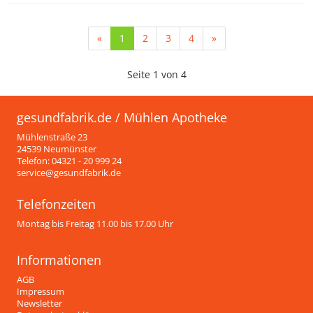
«
1
2
3
4
»
Seite 1 von 4
gesundfabrik.de / Mühlen Apotheke
Mühlenstraße 23
24539 Neumünster
Telefon: 04321 - 20 999 24
service@gesundfabrik.de
Telefonzeiten
Montag bis Freitag 11.00 bis 17.00 Uhr
Informationen
AGB
Impressum
Newsletter