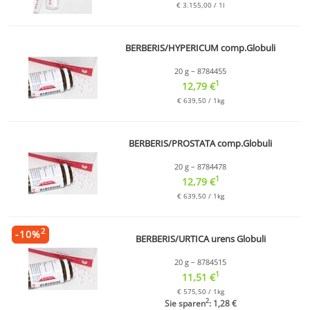
€ 3.155,00 / 1l
BERBERIS/HYPERICUM comp.Globuli
20 g – 8784455
1
12,79 €
€ 639,50 / 1kg
BERBERIS/PROSTATA comp.Globuli
20 g – 8784478
1
12,79 €
€ 639,50 / 1kg
2
-
10
%
BERBERIS/URTICA urens Globuli
20 g – 8784515
1
11,51 €
€ 575,50 / 1kg
2
Sie sparen
: 1,28 €