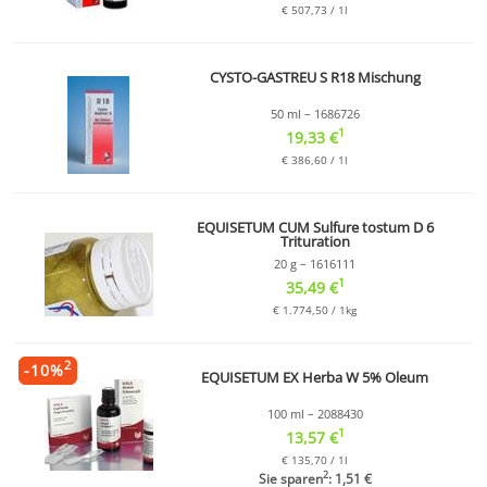
€ 507,73 / 1l
CYSTO-GASTREU S R18 Mischung
50 ml – 1686726
1
19,33 €
€ 386,60 / 1l
EQUISETUM CUM Sulfure tostum D 6
Trituration
20 g – 1616111
1
35,49 €
€ 1.774,50 / 1kg
2
-
10
%
EQUISETUM EX Herba W 5% Oleum
100 ml – 2088430
1
13,57 €
€ 135,70 / 1l
2
Sie sparen
: 1,51 €