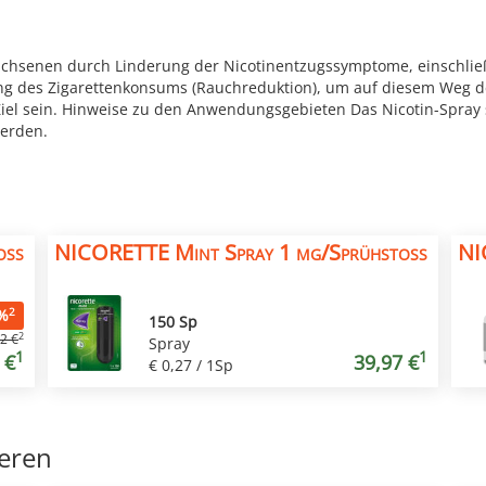
chsenen durch Linderung der Nicotinentzugssymptome, einschlie
ng des Zigarettenkonsums (Rauchreduktion), um auf diesem Weg de
 Ziel sein. Hinweise zu den Anwendungsgebieten Das Nicotin-Spray 
erden.
toß
NICORETTE Mint Spray 1 mg/Sprühstoß
NI
2
%
150 Sp
2
2 €
Spray
1
1
 €
39,97 €
€ 0,27 / 1Sp
ieren