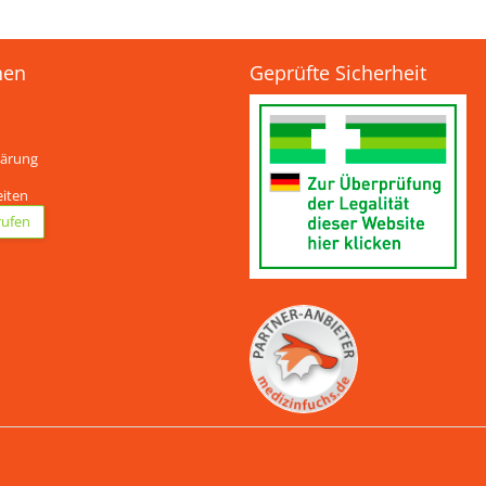
nen
Geprüfte Sicherheit
lärung
eiten
rufen