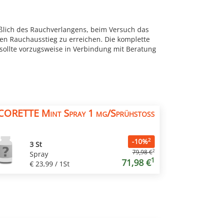
ßlich des Rauchverlangens, beim Versuch das
n Rauchausstieg zu erreichen. Die komplette
sollte vorzugsweise in Verbindung mit Beratung
CORETTE Mint Spray 1 mg/Sprühstoß
2
-10%
3 St
2
79,98 €
Spray
1
71,98 €
€ 23,99 / 1St