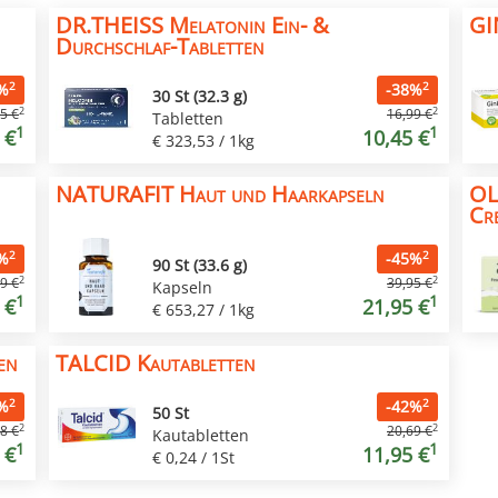
DR.THEISS Melatonin Ein- &
GI
Durchschlaf-Tabletten
2
2
%
-38%
30 St (32.3 g)
2
2
5 €
16,99 €
Tabletten
1
1
 €
10,45 €
€ 323,53 / 1kg
NATURAFIT Haut und Haarkapseln
OL
Cr
2
2
%
-45%
90 St (33.6 g)
2
2
9 €
39,95 €
Kapseln
1
1
 €
21,95 €
€ 653,27 / 1kg
en
TALCID Kautabletten
2
2
%
-42%
50 St
2
2
8 €
20,69 €
Kautabletten
1
1
 €
11,95 €
€ 0,24 / 1St