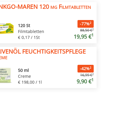
NKGO-MAREN 120 mg Filmtabletten
2
-77%
120 St
2
88,50 €
Filmtabletten
1
19,95 €
€ 0,17 / 1St
IVENÖL FEUCHTIGKEITSPFLEGE
eme
2
-42%
50 ml
2
16,99 €
Creme
1
9,90 €
€ 198,00 / 1l