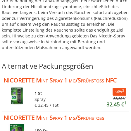
Zur Behandlung der Tabakabhängigkeit bei Erwachsenen durch
Linderung der Nicotinentzugssymptome, einschließlich des
Rauchverlangens, beim Versuch das Rauchen sofort aufzugeben
oder zur Verringerung des Zigarettenkonsums (Rauchreduktion),
um auf diesem Weg den Rauchausstieg zu erreichen. Die
komplette Einstellung des Rauchens sollte das endgültige Ziel
sein. Hinweise zu den Anwendungsgebieten Das Nicotin-Spray
sollte vorzugsweise in Verbindung mit Beratung und
unterstützenden Maßnahmen angewandt werden.
Alternative Packungsgrößen
NICORETTE Mint Spray 1 mg/Sprühstoß NFC
2
-3%
1 St
2
33,32 €
Spray
1
32,45 €
€ 32,45 / 1St
NICORETTE Mint Spray 1 mg/Sprühstoß
150 Sp