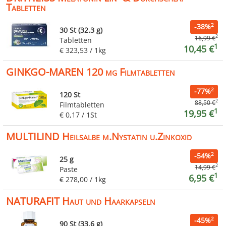
Tabletten
2
-38%
30 St (32.3 g)
2
16,99 €
Tabletten
1
10,45 €
€ 323,53 / 1kg
GINKGO-MAREN 120 mg Filmtabletten
2
-77%
120 St
2
88,50 €
Filmtabletten
1
19,95 €
€ 0,17 / 1St
MULTILIND Heilsalbe m.Nystatin u.Zinkoxid
2
-54%
25 g
2
14,99 €
Paste
1
6,95 €
€ 278,00 / 1kg
NATURAFIT Haut und Haarkapseln
2
-45%
90 St (33.6 g)