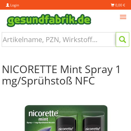
Login
0,00 €
Tog
navi
NICORETTE Mint Spray 1
mg/Sprühstoß NFC