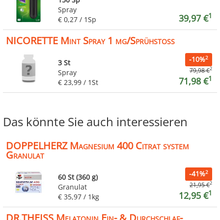
Spray
1
39,97 €
€ 0,27 / 1Sp
NICORETTE Mint Spray 1 mg/Sprühstoß
2
-10%
3 St
2
79,98 €
Spray
1
71,98 €
€ 23,99 / 1St
Das könnte Sie auch interessieren
DOPPELHERZ Magnesium 400 Citrat system
Granulat
2
-41%
60 St (360 g)
2
21,95 €
Granulat
1
12,95 €
€ 35,97 / 1kg
DR.THEISS Melatonin Ein- & Durchschlaf-