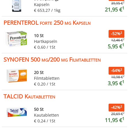
2
39,95 €
Kapseln
1
21,95 €
€ 653,27 / 1kg
PERENTEROL forte 250 mg Kapseln
2
-52%
10 St
2
12,46 €
Hartkapseln
1
5,95 €
€ 0,60 / 1St
SYNOFEN 500 mg/200 mg Filmtabletten
2
-64%
20 St
2
10,98 €
Filmtabletten
1
3,95 €
€ 0,20 / 1St
TALCID Kautabletten
2
-42%
50 St
2
20,69 €
Kautabletten
1
11,95 €
€ 0,24 / 1St